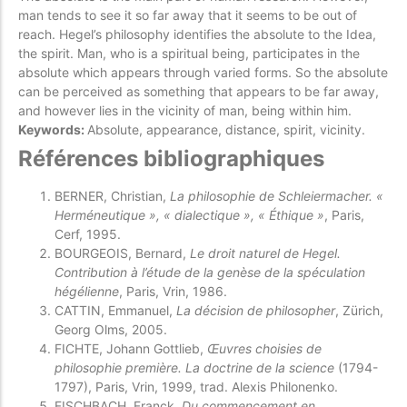
man tends to see it so far away that it seems to be out of
reach. Hegel’s philosophy identifies the absolute to the Idea,
the spirit. Man, who is a spiritual being, participates in the
absolute which appears through varied forms. So the absolute
can be perceived as something that appears to be far away,
and however lies in the vicinity of man, being within him.
Keywords:
Absolute, appearance, distance, spirit, vicinity.
Références bibliographiques
BERNER, Christian,
La philosophie de Schleiermacher. «
Herméneutique », « dialectique », « Éthique »
, Paris,
Cerf, 1995.
BOURGEOIS, Bernard,
Le droit naturel de Hegel.
Contribution à l’étude de la genèse de la spéculation
hégélienne
, Paris, Vrin, 1986.
CATTIN, Emmanuel,
La décision de philosopher
, Zürich,
Georg Olms, 2005.
FICHTE, Johann Gottlieb,
Œuvres choisies de
philosophie première. La doctrine de la science
(1794-
1797), Paris, Vrin, 1999, trad. Alexis Philonenko.
FISCHBACH, Franck,
Du commencement en