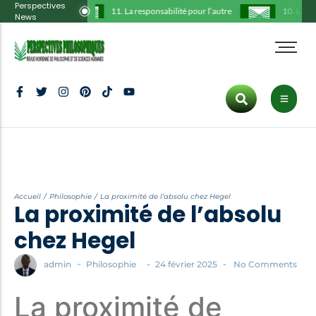
Perspectives
11. La responsabilité pour l’autre
10. La thé
News
Administration
Tous les articles
Cart
HOT CATEGORIES
Comité scientifique
Philosophie
Checkout
Art
Déclarations
Histoire
My Account
Politics
Hot
Ligne éditoriale
Communication
Culture
Protocole
Culture
Tous les articles
Politique
Inspiration
Trending
Accueil
/
Philosophie
/
La proximité de l’absolu chez Hegel
Publications
Art
La proximité de l’absolu
Fashion
Dernier numéro
ENTERTAINMENT
chez Hegel
Inspiration
Lifestyle
-
-
-
admin
Philosophie
24 février 2025
No Comments
Culture
New
La proximité de
Fashion