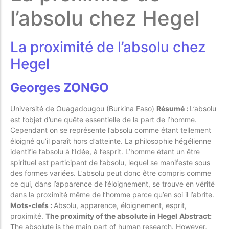
l’absolu chez Hegel
POPULAR THIS WEEK
La proximité de l’absolu chez
No Posts Found!
Hegel
Georges ZONGO
EDITOR'S PICK
Université de Ouagadougou (Burkina Faso)
Résumé :
L’absolu
No Posts Found!
est l’objet d’une quête essentielle de la part de l’homme.
Cependant on se représente l’absolu comme étant tellement
éloigné qu’il paraît hors d’atteinte. La philosophie hégélienne
identifie l’absolu à l’Idée, à l’esprit. L’homme étant un être
spirituel est participant de l’absolu, lequel se manifeste sous
des formes variées. L’absolu peut donc être compris comme
ce qui, dans l’apparence de l’éloignement, se trouve en vérité
dans la proximité même de l’homme parce qu’en soi il l’abrite.
Mots-clefs :
Absolu, apparence, éloignement, esprit,
proximité.
The proximity of the absolute in Hegel
Abstract:
The absolute is the main part of human research. However,