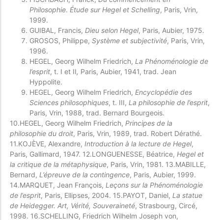
Philosophie
.
Étude sur Hegel et Schelling
, Paris, Vrin,
1999.
GUIBAL, Francis,
Dieu selon Hegel
, Paris, Aubier, 1975.
GROSOS, Philippe,
Système et subjectivité
, Paris, Vrin,
1996.
HEGEL, Georg Wilhelm Friedrich,
La Phénoménologie de
l’esprit
, t. I et II
,
Paris, Aubier, 1941, trad. Jean
Hyppolite.
HEGEL, Georg Wilhelm Friedrich,
Encyclopédie des
Sciences philosophiques
, t. III,
La philosophie de l’esprit
,
Paris, Vrin, 1988, trad. Bernard Bourgeois.
10.HEGEL, Georg Wilhelm Friedrich,
Principes de la
philosophie du droit
, Paris, Vrin, 1989, trad. Robert Dérathé.
11.KOJÈVE, Alexandre,
Introduction à la lecture de Hegel
,
Paris, Gallimard, 1947.
12.LONGUENESSE, Béatrice,
Hegel et
la critique de la métaphysique
, Paris, Vrin, 1981.
13.MABILLE,
Bernard,
L’épreuve de la contingence
, Paris, Aubier, 1999.
14.MARQUET, Jean François,
Leçons sur la Phénoménologie
de l’esprit
, Paris, Ellipses, 2004.
15.PAYOT, Daniel,
La statue
de Heidegger. Art, Vérité, Souveraineté
, Strasbourg, Circé,
1998.
16.SCHELLING, Friedrich Wilhelm Joseph von,