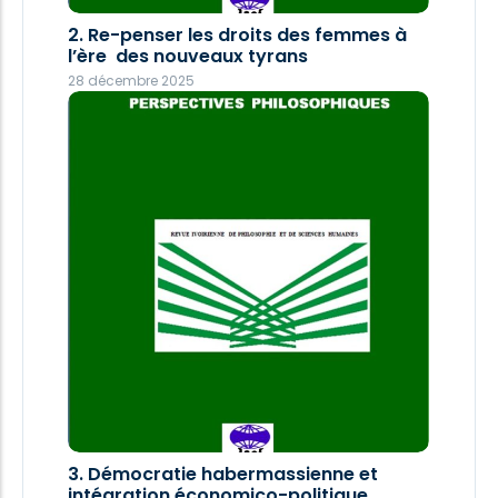
2. Re-penser les droits des femmes à
2. Re-penser les droits des femmes à
l’ère des nouveaux tyrans
l’ère des nouveaux tyrans
28 décembre 2025
28 décembre 2025
1. Les enjeux politiques de la crise
3. Démocratie habermassienne et
écologique
intégration économico-politique