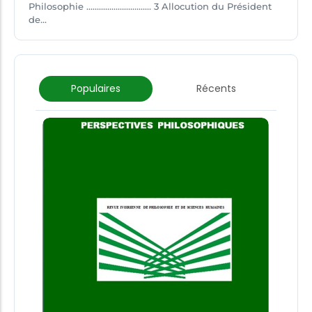
Philosophie ……………….………… 3 Allocution du Président
de...
Populaires
Récents