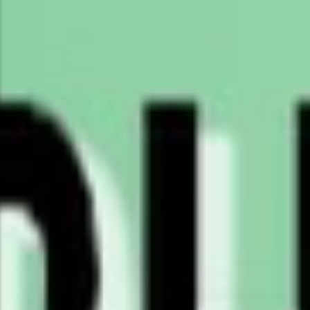
POPULAR THIS WEEK
No Posts Found!
EDITOR'S PICK
No Posts Found!