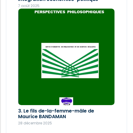
28 décembre 2025
7 août 2025
Perspectives philosophiques 030 2025
3. Le fils de-la-femme-mâle de
27 décembre 2025
Maurice BANDAMAN
28 décembre 2025