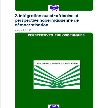
2. Intégration ouest-africaine et
3. Le fils de-la-femme-mâle de
perspective habermassienne de
Maurice BANDAMAN
démocratisation
28 décembre 2025
7 août 2025