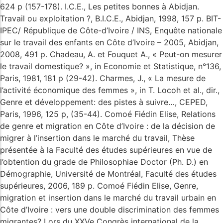
624 p (157-178). I.C.E., Les petites bonnes à Abidjan.
Travail ou exploitation ?, B.I.C.E., Abidjan, 1998, 157 p. BIT-
IPEC/ République de Côte-d’Ivoire / INS, Enquête nationale
sur le travail des enfants en Côte d’Ivoire – 2005, Abidjan,
2008, 491 p. Chadeau, A. et Fouquet A., « Peut-on mesurer
le travail domestique? », in Economie et Statistique, n°136,
Paris, 1981, 181 p (29-42). Charmes, J., « La mesure de
l’activité économique des femmes », in T. Locoh et al., dir.,
Genre et développement: des pistes à suivre…, CEPED,
Paris, 1996, 125 p, (35-44). Comoé Fiédin Elise, Relations
de genre et migration en Côte d’Ivoire : de la décision de
migrer à l’insertion dans le marché du travail, Thèse
présentée à la Faculté des études supérieures en vue de
l’obtention du grade de Philosophiae Doctor (Ph. D.) en
Démographie, Université de Montréal, Faculté des études
supérieures, 2006, 189 p. Comoé Fiédin Elise, Genre,
migration et insertion dans le marché du travail urbain en
Côte d’Ivoire : vers une double discrimination des femmes
migrantes? Lors du XXVe Congrès international de la