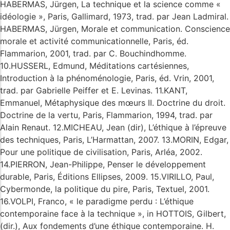
HABERMAS, Jürgen, La technique et la science comme «
idéologie », Paris, Gallimard, 1973, trad. par Jean Ladmiral.
HABERMAS, Jürgen, Morale et communication. Conscience
morale et activité communicationnelle, Paris, éd.
Flammarion, 2001, trad. par C. Bouchindhomme.
10.HUSSERL, Edmund, Méditations cartésiennes,
Introduction à la phénoménologie, Paris, éd. Vrin, 2001,
trad. par Gabrielle Peiffer et E. Levinas. 11.KANT,
Emmanuel, Métaphysique des mœurs II. Doctrine du droit.
Doctrine de la vertu, Paris, Flammarion, 1994, trad. par
Alain Renaut. 12.MICHEAU, Jean (dir), L’éthique à l’épreuve
des techniques, Paris, L’Harmattan, 2007. 13.MORIN, Edgar,
Pour une politique de civilisation, Paris, Arléa, 2002.
14.PIERRON, Jean-Philippe, Penser le développement
durable, Paris, Éditions Ellipses, 2009. 15.VIRILLO, Paul,
Cybermonde, la politique du pire, Paris, Textuel, 2001.
16.VOLPI, Franco, « le paradigme perdu : L’éthique
contemporaine face à la technique », in HOTTOIS, Gilbert,
(dir.), Aux fondements d’une éthique contemporaine. H.