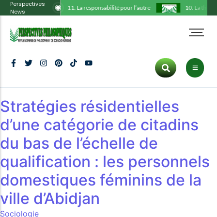
Perspectives
11. La responsabilité pour l’autre
10. La théorie 
News
Administration
Tous les articles
Cart
HOT CATEGORIES
Comité scientifique
Philosophie
Checkout
Art
Déclarations
Histoire
My Account
Politics
Hot
Ligne éditoriale
Communication
Stratégies résidentielles
Culture
Protocole
Culture
d’une catégorie de citadins
Tous les articles
Politique
Inspiration
Trending
Publications
Art
du bas de l’échelle de
Fashion
Dernier numéro
ENTERTAINMENT
qualification : les personnels
Inspiration
domestiques féminins de la
Lifestyle
ville d’Abidjan
Culture
New
Sociologie
Fashion