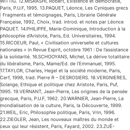
WITTIG. 12.MISRASHI, Robert, Existence et démocratie,
Paris, P.U.F, 1995. 13.PAQUET, Léonce, Les Cyniques grecs
: Fragments et témoignages, Paris, Librairie Générale
Française, 1992, Choix, trad. introd. et notes par Léonce
PAQUET. 14.PHILIPPE, Marie-Dominique, Introduction à la
philosophie d’Aristote, Paris, Ed. Universitaires, 1994.
15.RICOEUR, Paul, « Civilisation universelle et cultures
nationales » in Revue Esprit, octobre 1961 : De l’assistance
à la solidarité. 16.SCHOOYANS, Michel, La dérive totalitaire
du libéralisme, Paris, Mame/Ed. de l’Emmanuel, 1995.
17.TAYLOR, Charles, Hegel et la société moderne, Paris,
Cerf, 1998, trad. Pierre R – DESROSIERS. 18.VERGNIERES,
Solange, Ethique et politique chez Aristote, Paris, Puf,
1995. 19.VERNANT, Jean-Pierre, Les origines de la pensée
grecque, Paris, P.U.F, 1962. 20.WARNIER, Jean-Pierre, La
mondialisation de la culture, Paris, la Découverte, 1999.
21.WEIL, Eric, Philosophie politique, Paris, Vrin, 1996.
22.ZIEGLER, Jean, Les nouveaux maîtres du monde et
ceux qui leur résistent, Paris, Fayard, 2002. 23.ZUÈ-