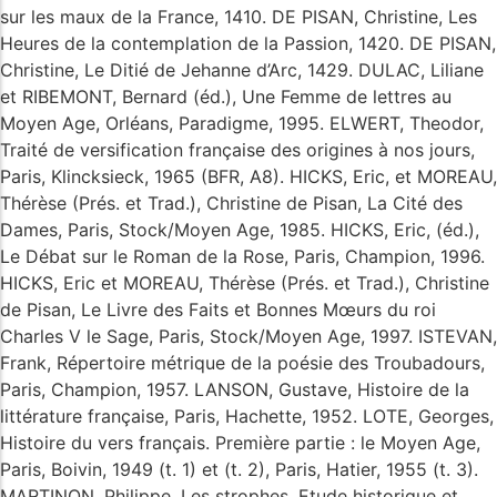
sur les maux de la France, 1410. DE PISAN, Christine, Les
Heures de la contemplation de la Passion, 1420. DE PISAN,
Christine, Le Ditié de Jehanne d’Arc, 1429. DULAC, Liliane
et RIBEMONT, Bernard (éd.), Une Femme de lettres au
Moyen Age, Orléans, Paradigme, 1995. ELWERT, Theodor,
Traité de versification française des origines à nos jours,
Paris, Klincksieck, 1965 (BFR, A8). HICKS, Eric, et MOREAU,
Thérèse (Prés. et Trad.), Christine de Pisan, La Cité des
Dames, Paris, Stock/Moyen Age, 1985. HICKS, Eric, (éd.),
Le Débat sur le Roman de la Rose, Paris, Champion, 1996.
HICKS, Eric et MOREAU, Thérèse (Prés. et Trad.), Christine
de Pisan, Le Livre des Faits et Bonnes Mœurs du roi
Charles V le Sage, Paris, Stock/Moyen Age, 1997. ISTEVAN,
Frank, Répertoire métrique de la poésie des Troubadours,
Paris, Champion, 1957. LANSON, Gustave, Histoire de la
littérature française, Paris, Hachette, 1952. LOTE, Georges,
Histoire du vers français. Première partie : le Moyen Age,
Paris, Boivin, 1949 (t. 1) et (t. 2), Paris, Hatier, 1955 (t. 3).
MARTINON, Philippe, Les strophes. Etude historique et