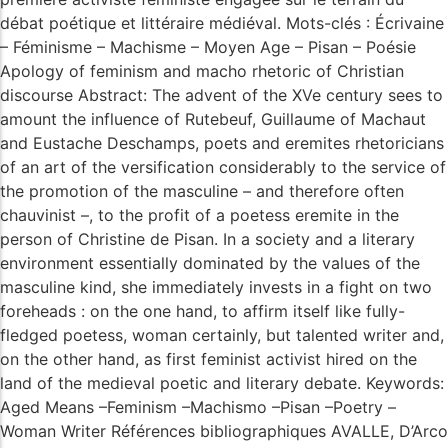
débat poétique et littéraire médiéval. Mots-clés : Écrivaine
– Féminisme – Machisme – Moyen Age – Pisan – Poésie
Apology of feminism and macho rhetoric of Christian
discourse Abstract: The advent of the XVe century sees to
amount the influence of Rutebeuf, Guillaume of Machaut
and Eustache Deschamps, poets and eremites rhetoricians
of an art of the versification considerably to the service of
the promotion of the masculine – and therefore often
chauvinist –, to the profit of a poetess eremite in the
person of Christine de Pisan. In a society and a literary
environment essentially dominated by the values of the
masculine kind, she immediately invests in a fight on two
foreheads : on the one hand, to affirm itself like fully-
fledged poetess, woman certainly, but talented writer and,
on the other hand, as first feminist activist hired on the
land of the medieval poetic and literary debate. Keywords:
Aged Means –Feminism –Machismo –Pisan –Poetry –
Woman Writer Références bibliographiques AVALLE, D’Arco