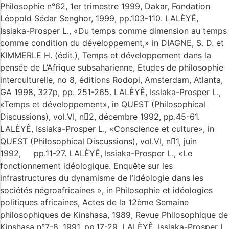
Philosophie n°62, 1er trimestre 1999, Dakar, Fondation
Léopold Sédar Senghor, 1999, pp.103-110. LALÈYÊ,
Issiaka-Prosper L., «Du temps comme dimension au temps
comme condition du développement,» in DIAGNE, S. D. et
KIMMERLE H. (édit.), Temps et développement dans la
pensée de L’Afrique subsaharienne, Etudes de philosophie
interculturelle, no 8, éditions Rodopi, Amsterdam, Atlanta,
GA 1998, 327p, pp. 251-265. LALÈYÊ, Issiaka-Prosper L.,
«Temps et développement», in QUEST (Philosophical
Discussions), vol.VI, n2, décembre 1992, pp.45-61.
LALÈYÊ, Issiaka-Prosper L., «Conscience et culture», in
QUEST (Philosophical Discussions), vol.VI, n1, juin
1992, pp.11-27. LALÈYÊ, Issiaka-Prosper L., «Le
fonctionnement idéologique. Enquête sur les
infrastructures du dynamisme de l’idéologie dans les
sociétés négroafricaines », in Philosophie et idéologies
politiques africaines, Actes de la 12ème Semaine
philosophiques de Kinshasa, 1989, Revue Philosophique de
Kinshasa n°7-8, 1991, pp.17-29. LALÈYÊ, Issiaka-Prosper L.,