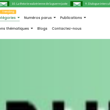
10. La théorie walzérienne de la guerre juste
9. Dialogue interculturel 
Trending
tégories
Numéros parus
Publications
ions thématiques
Blogs
Contactez-nous