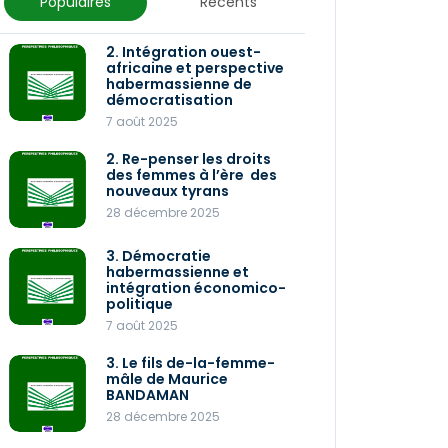
Populaires
Récents
2. Intégration ouest-
3. Le fils de-la-femme-
africaine et perspective
mâle de Maurice
habermassienne de
BANDAMAN
démocratisation
28 décembre 2025
7 août 2025
2. Re-penser les droits
2. Re-penser les droits
des femmes à l’ère des
des femmes à l’ère des
nouveaux tyrans
nouveaux tyrans
28 décembre 2025
28 décembre 2025
1. Les enjeux politiques de
3. Démocratie
la crise écologique
habermassienne et
28 décembre 2025
intégration économico-
politique
7 août 2025
Perspectives
philosophiques 030 2025
3. Le fils de-la-femme-
mâle de Maurice
27 décembre 2025
BANDAMAN
28 décembre 2025