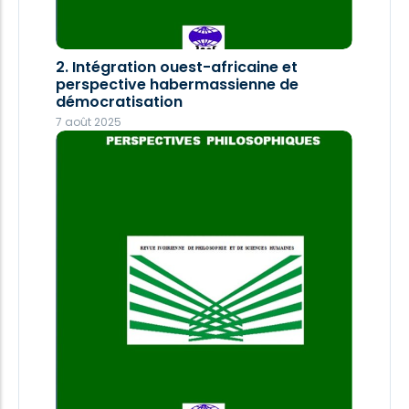
2. Intégration ouest-africaine et
3. Le fils de-la-femme-mâle de
perspective habermassienne de
Maurice BANDAMAN
démocratisation
28 décembre 2025
7 août 2025