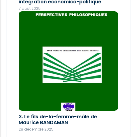
intégration économico-politique
28 décembre 2025
7 août 2025
Perspectives philosophiques 030 2025
3. Le fils de-la-femme-mâle de
27 décembre 2025
Maurice BANDAMAN
28 décembre 2025