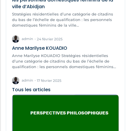
ville d’Abidjan
Stratégies résidentielles d’une catégorie de citadins
du bas de l’échelle de qualification : les personnels
domestiques féminins de la ville...
admin
-
24 février 2025
Anne Marilyse KOUADIO
Anne Marilyse KOUADIO Stratégies résidentielles
d’une catégorie de citadins du bas de l’échelle de
qualification : les personnels domestiques féminins...
admin
-
17 février 2025
Tous les articles