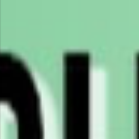
POPULAR THIS WEEK
No Posts Found!
EDITOR'S PICK
No Posts Found!