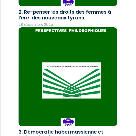
2. Re-penser les droits des femmes à
2. Re-penser les droits des femmes à
l’ère des nouveaux tyrans
l’ère des nouveaux tyrans
28 décembre 2025
28 décembre 2025
1. Les enjeux politiques de la crise
3. Démocratie habermassienne et
écologique