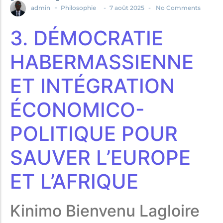
-
-
-
admin
Philosophie
7 août 2025
No Comments
3. DÉMOCRATIE
POPULAR THIS WEEK
No Posts Found!
HABERMASSIENNE
ET INTÉGRATION
EDITOR'S PICK
ÉCONOMICO-
No Posts Found!
POLITIQUE POUR
SAUVER L’EUROPE
ET L’AFRIQUE
Kinimo Bienvenu Lagloire