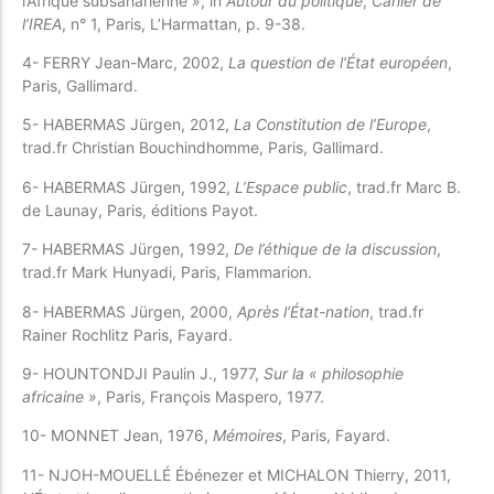
l’Afrique subsaharienne », in
Autour du politique
,
Cahier de
l’IREA
, n° 1, Paris, L’Harmattan, p. 9-38.
4- FERRY Jean-Marc, 2002,
La question de l’État européen
,
Paris, Gallimard.
5- HABERMAS Jürgen, 2012,
La Constitution de l’Europe
,
trad.fr Christian Bouchindhomme, Paris, Gallimard.
6- HABERMAS Jürgen, 1992,
L’Espace public
, trad.fr Marc B.
de Launay, Paris, éditions Payot.
7- HABERMAS Jürgen, 1992,
De l’éthique de la discussion
,
trad.fr Mark Hunyadi, Paris, Flammarion.
8- HABERMAS Jürgen, 2000,
Après l’État-nation
, trad.fr
Rainer Rochlitz Paris, Fayard.
9- HOUNTONDJI Paulin J., 1977,
Sur la « philosophie
africaine »
, Paris, François Maspero, 1977.
10- MONNET Jean, 1976,
Mémoires
, Paris, Fayard.
11- NJOH-MOUELLÉ Ébénezer et MICHALON Thierry, 2011,