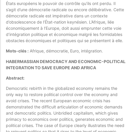
États européens le pouvoir de contrôle qu’ils ont perdu. Il
s’agit d’une démocratie radicale ou encore délibérative. Cette
démocratie radicale est impérative dans un contexte
d’obsolescence de l’État-nation keynésien. L’Afrique, liée
économiquement à l’Europe, doit aussi emprunter cette voie
d’intégration politique et économique malgré les formidables
obstacles économiques et politiques qui se présentent à elle.
Mots-clés :
Afrique, démocratie, Euro, intégration.
HABERMASSIAN DEMOCRACY AND ECONOMIC-POLITICAL
INTEGRATION TO SAVE EUROPE AND AFRICA
Abstract:
Democratic rebirth in the globalized economy remains the
only way to restore political control over the economy and
avoid crises. The recent European economic crisis has
demonstrated the difficult articulation of economic demands
and democratic politics. Unbridled capitalism, which gives
primacy to economics over politics, generates economic and
political crises. The case of Europe clearly illustrates the need
to reinvent politics so that it rises to the level of economic