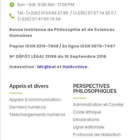
Sun - Sat : 9:00 AM - 17:00 PM
Tél : (+225) 01 53 69 27 89 / (+225) 07 57 74 35 11 /
(+225) 07 47 93 73 34
Revue Ivoirienne de Philosophie et de Sciences
Humaines
Papier ISSN 2313-7908 / En ligne ISSN 3079-7497
N° DÉPÔT LÉGAL 13196 du 16 Septembre 2016
Indexation :
Mir@bel
et
HalArchive
.
Appels et divers
PERSPECTIVES
PHILOSOPHIQUES
Appels à communication
Administration et Comité
Derniers numéros
Code éthique
Téléchargements numéros
Déclarations
Ligne éditoriale
Protocole de rédaction