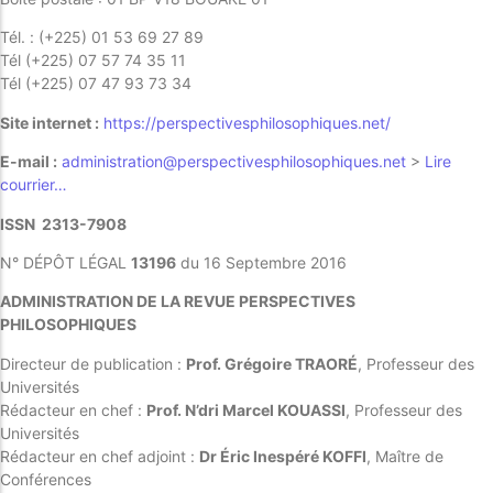
Tél. : (+225) 01 53 69 27 89
Tél (+225) 07 57 74 35 11
POPULAR THIS WEEK
Tél (+225) 07 47 93 73 34
No Posts Found!
Site internet :
https://perspectivesphilosophiques.net/
E-mail :
administration@perspectivesphilosophiques.net
>
Lire
courrier…
EDITOR'S PICK
ISSN 2313-7908
No Posts Found!
N° DÉPÔT LÉGAL
13196
du 16 Septembre 2016
ADMINISTRATION DE LA REVUE PERSPECTIVES
PHILOSOPHIQUES
Directeur de publication :
Prof. Grégoire TRAORÉ
, Professeur des
Universités
Rédacteur en chef :
Prof. N’dri Marcel KOUASSI
, Professeur des
Universités
Rédacteur en chef adjoint :
Dr Éric Inespéré KOFFI
, Maître de
Conférences