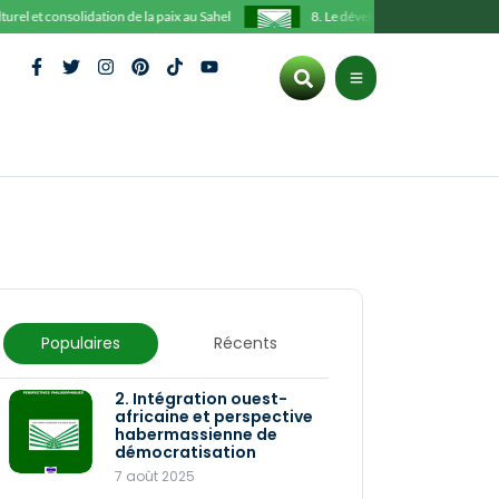
 et consolidation de la paix au Sahel
8. Le développement social et humain
Populaires
Récents
2. Intégration ouest-
3. Le fils de-la-femme-
africaine et perspective
mâle de Maurice
habermassienne de
BANDAMAN
démocratisation
28 décembre 2025
7 août 2025