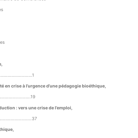
es
ces
e,
……………..…………1
été en crise à l’urgence d’une pédagogie bioéthique
,
…………..……….19
tion : vers une crise de l’emploi,
……….…………..……37
thique
,