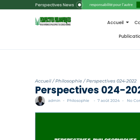
Perspectives News
11. La responsabilité pour l’autre
Accueil
Ca
Publicat
Accueil
/
Philosophie
/
Perspectives 024-2022
Perspectives 024-20
admin
-
Philosophie
-
7 août 2024
-
No Co