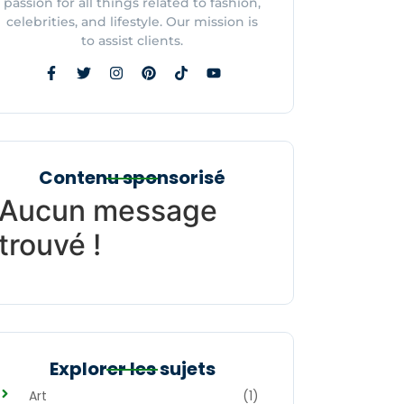
passion for all things related to fashion,
celebrities, and lifestyle. Our mission is
to assist clients.
Contenu sponsorisé
Aucun message
trouvé !
Explorer les sujets
Art
(1)