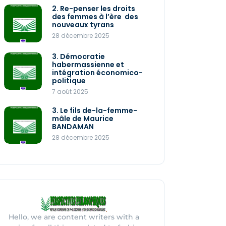
2. Re-penser les droits
2. Re-penser les droits
des femmes à l’ère des
des femmes à l’ère des
nouveaux tyrans
nouveaux tyrans
28 décembre 2025
28 décembre 2025
1. Les enjeux politiques
3. Démocratie
de la crise écologique
habermassienne et
28 décembre 2025
intégration économico-
politique
7 août 2025
Perspectives
philosophiques 030
3. Le fils de-la-femme-
2025
mâle de Maurice
27 décembre 2025
BANDAMAN
28 décembre 2025
Hello, we are content writers with a