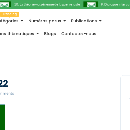
10. La théorie walzérienne de la guerre juste
9. Dialogue interculturel
Trending
tégories
Numéros parus
Publications
ions thématiques
Blogs
Contactez-nous
22
mments