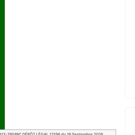
313-7908
N
° DÉPÔT LÉGAL 13196 du 16 Septembre 2016