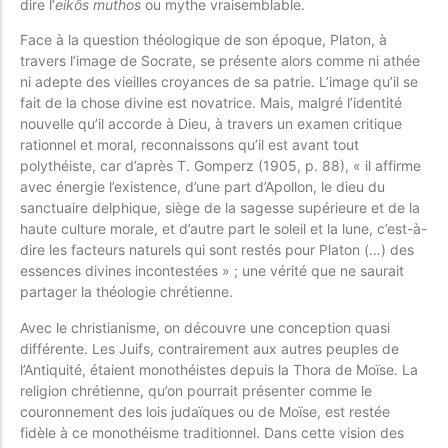
dire l’
eikôs muthos
ou mythe vraisemblable.
Face à la question théologique de son époque, Platon, à
travers l’image de Socrate, se présente alors comme ni athée
ni adepte des vieilles croyances de sa patrie. L’image qu’il se
fait de la chose divine est novatrice. Mais, malgré l’identité
nouvelle qu’il accorde à Dieu, à travers un examen critique
rationnel et moral, reconnaissons qu’il est avant tout
polythéiste, car d’après T. Gomperz (1905, p. 88), « il affirme
avec énergie l’existence, d’une part d’Apollon, le dieu du
sanctuaire delphique, siège de la sagesse supérieure et de la
haute culture morale, et d’autre part le soleil et la lune, c’est-à-
dire les facteurs naturels qui sont restés pour Platon (…) des
essences divines incontestées » ; une vérité que ne saurait
partager la théologie chrétienne.
Avec le christianisme, on découvre une conception quasi
différente. Les Juifs, contrairement aux autres peuples de
l’Antiquité, étaient monothéistes depuis la Thora de Moïse. La
religion chrétienne, qu’on pourrait présenter comme le
couronnement des lois judaïques ou de Moïse, est restée
fidèle à ce monothéisme traditionnel. Dans cette vision des