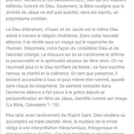
défendu l’unicité de Dieu. Seulement, la Bible souligne que la
divinité de Jésus ne doit pas susciter, dans les esprits, un
polythéisme chrétien.
Le Dieu d’Abraham, d’Isaac et de Jacob est le même Dieu
adoré à travers la religion chrétienne. Dans cette nouvelle
alliance, il se révèle sous un visage qui le rapproche de
l’humain. Désormais, notre façon de considérer Dieu et de
l’aborder change. Le discours sur lui se transforme et affirme
la personnalité et la spiritualité absolue de l’être divin. On ne
reconnaît plus ici le Dieu terrifiant de Moïse ; sa face exprime
l’amour, la charité et la tolérance. En tant que personne, il
devient accessible à tous et peut même être nommé, appelé
sans risque de blasphème. Sa sainteté redoutée dans
l’ancienne alliance a fait place à la grâce depuis sa
personnification en l’être de Jésus, identifié comme son image
(La Bible, Colossiens 1 : 15).
Plus tard, avec l’avènement de l’Esprit Saint, Dieu révélera ou
accomplira sa triple identité. Ainsi, le mystère de la trinité
oblige à une interprétation théophanique, théogonique et
théopneustique de Dieu. Car il se manifeste successivement