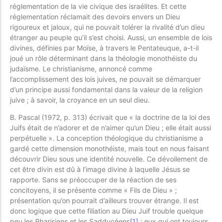
réglementation de la vie civique des israélites. Et cette
réglementation réclamait des devoirs envers un Dieu
rigoureux et jaloux, qui ne pouvait tolérer la rivalité d’un dieu
étranger au peuple qu’il s’est choisi. Aussi, un ensemble de lois
divines, définies par Moïse, à travers le Pentateuque, a-t-il
joué un rôle déterminant dans la théologie monothéiste du
judaïsme. Le christianisme, annoncé comme
l’accomplissement des lois juives, ne pouvait se démarquer
d’un principe aussi fondamental dans la valeur de la religion
juive ; à savoir, la croyance en un seul dieu.
B. Pascal (1972, p. 313) écrivait que « la doctrine de la loi des
Juifs était de n’adorer et de n’aimer qu’un Dieu ; elle était aussi
perpétuelle ». La conception théologique du christianisme a
gardé cette dimension monothéiste, mais tout en nous faisant
découvrir Dieu sous une identité nouvelle. Ce dévoilement de
cet être divin est dû à l’image divine à laquelle Jésus se
rapporte. Sans se préoccuper de la réaction de ses
concitoyens, il se présente comme « Fils de Dieu » ;
présentation qu’on pourrait d’ailleurs trouver étrange. Il est
donc logique que cette filiation au Dieu Juif trouble quelque
peu les Pharisiens et les Sadducéens
[1]
; eux qui ont toujours