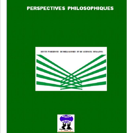
POPULAR THIS WEEK
No Posts Found!
EDITOR'S PICK
No Posts Found!