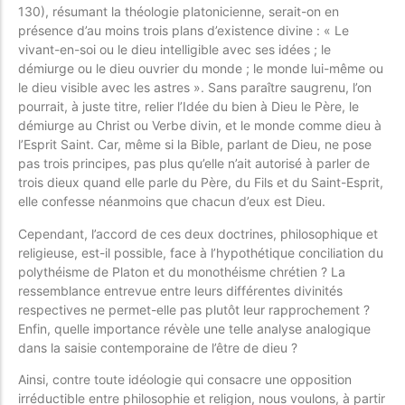
130), résumant la théologie platonicienne, serait-on en
présence d’au moins trois plans d’existence divine : « Le
vivant-en-soi ou le dieu intelligible avec ses idées ; le
démiurge ou le dieu ouvrier du monde ; le monde lui-même ou
le dieu visible avec les astres ». Sans paraître saugrenu, l’on
pourrait, à juste titre, relier l’Idée du bien à Dieu le Père, le
démiurge au Christ ou Verbe divin, et le monde comme dieu à
l’Esprit Saint. Car, même si la Bible, parlant de Dieu, ne pose
pas trois principes, pas plus qu’elle n’ait autorisé à parler de
trois dieux quand elle parle du Père, du Fils et du Saint-Esprit,
elle confesse néanmoins que chacun d’eux est Dieu.
Cependant, l’accord de ces deux doctrines, philosophique et
religieuse, est-il possible, face à l’hypothétique conciliation du
polythéisme de Platon et du monothéisme chrétien ? La
ressemblance entrevue entre leurs différentes divinités
respectives ne permet-elle pas plutôt leur rapprochement ?
Enfin, quelle importance révèle une telle analyse analogique
dans la saisie contemporaine de l’être de dieu ?
Ainsi, contre toute idéologie qui consacre une opposition
irréductible entre philosophie et religion, nous voulons, à partir