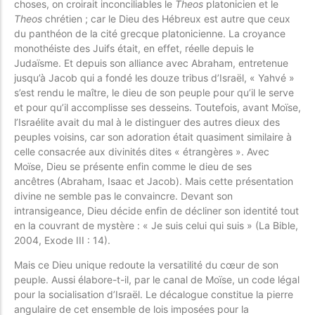
choses, on croirait inconciliables le
Theos
platonicien et le
Theos
chrétien ; car le Dieu des Hébreux est autre que ceux
du panthéon de la cité grecque platonicienne. La croyance
monothéiste des Juifs était, en effet, réelle depuis le
Judaïsme. Et depuis son alliance avec Abraham, entretenue
jusqu’à Jacob qui a fondé les douze tribus d’Israël, « Yahvé »
s’est rendu le maître, le dieu de son peuple pour qu’il le serve
et pour qu’il accomplisse ses desseins. Toutefois, avant Moïse,
l’Israélite avait du mal à le distinguer des autres dieux des
peuples voisins, car son adoration était quasiment similaire à
celle consacrée aux divinités dites « étrangères ». Avec
Moïse, Dieu se présente enfin comme le dieu de ses
ancêtres (Abraham, Isaac et Jacob). Mais cette présentation
divine ne semble pas le convaincre. Devant son
intransigeance, Dieu décide enfin de décliner son identité tout
en la couvrant de mystère : « Je suis celui qui suis » (La Bible,
2004, Exode III : 14).
Mais ce Dieu unique redoute la versatilité du cœur de son
peuple. Aussi élabore-t-il, par le canal de Moïse, un code légal
pour la socialisation d’Israël. Le décalogue constitue la pierre
angulaire de cet ensemble de lois imposées pour la