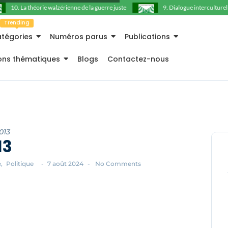
10. La théorie walzérienne de la guerre juste
9. Dialogue interculturel et c
Trending
tégories
Numéros parus
Publications
ions thématiques
Blogs
Contactez-nous
013
13
e
,
Politique
-
7 août 2024
-
No Comments