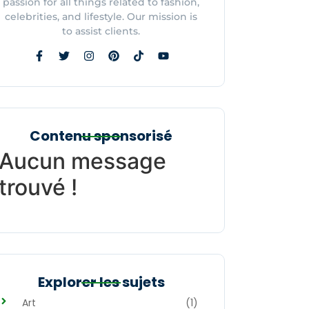
passion for all things related to fashion,
celebrities, and lifestyle. Our mission is
to assist clients.
Contenu sponsorisé
Aucun message
trouvé !
Explorer les sujets
Art
(1)