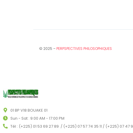
© 2025 –
PERPSPECTIVES PHILOSOPHIQUES
01 BP V18 BOUAKE 01
Sun - Sat : 9:00 AM - 17:00 PM
Tél : (+225) 01 53 69 27 89 / (+225) 07 57 74 35 11 / (+225) 07 47 