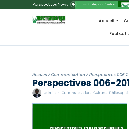
Perspectives News
11. La responsabilité pour l’autre
Accueil
Ca
Publicat
Accueil
/
Communication
/
Perspectives 006-2
Perspectives 006-20
admin
-
Communication
,
Culture
,
Philosophi