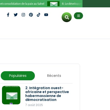
onsolidation de la paix au Sahel
8. Le développement social et humain des 
Populaires
Récents
2. Intégration ouest-
3. Le fils de-la-femme-
africaine et perspective
mâle de Maurice
habermassienne de
BANDAMAN
démocratisation
28 décembre 2025
7 août 2025