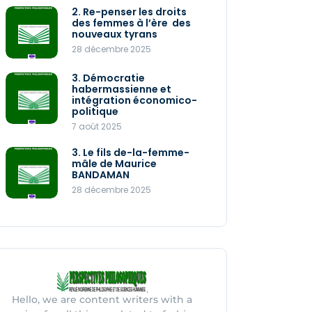
2. Re-penser les droits
2. Re-penser les droits
des femmes à l’ère des
des femmes à l’ère des
nouveaux tyrans
nouveaux tyrans
28 décembre 2025
28 décembre 2025
1. Les enjeux politiques
3. Démocratie
de la crise écologique
habermassienne et
28 décembre 2025
intégration économico-
politique
7 août 2025
Perspectives
philosophiques 030
3. Le fils de-la-femme-
2025
mâle de Maurice
27 décembre 2025
BANDAMAN
28 décembre 2025
Hello, we are content writers with a