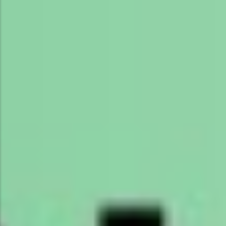
POPULAR THIS WEEK
No Posts Found!
EDITOR'S PICK
No Posts Found!