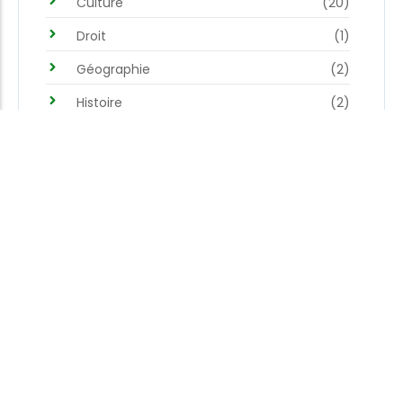
Culture
(20)
Droit
(1)
Géographie
(2)
Histoire
(2)
Lettres modernes
(1)
Philosophie
(67)
Politique
(16)
Sociologie
(4)