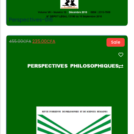
Perspectives-016
235.00
CFA
455.00
CFA
Sale
Add to Cart