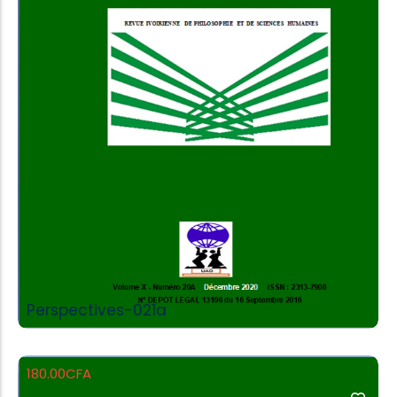
Add to Cart
Perspectives-021a
180.00
CFA