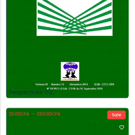
Buy Product
Perspectives-012
20.00
CFA
–
250.00
CFA
Sale