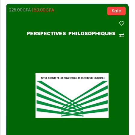
150.00
CFA
225.00
CFA
Sale
View Products