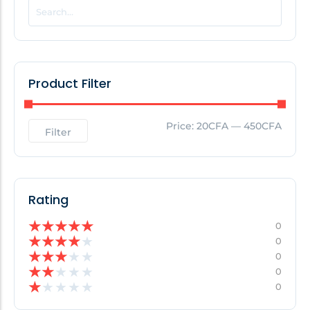
Product Filter
Price:
20CFA
—
450CFA
Filter
Rating
★
★
★
★
★
0
★
★
★
★
★
0
★
★
★
★
★
0
★
★
★
★
★
0
★
★
★
★
★
0