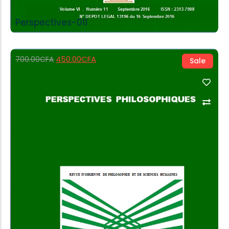
Perspectives-011
450.00
CFA
700.00
CFA
Sale
Add to Cart