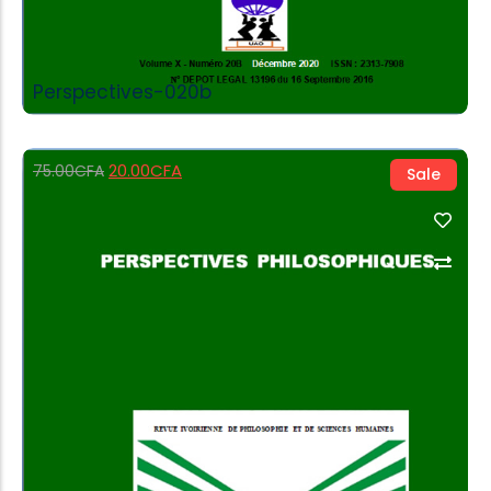
Perspectives-020b
20.00
CFA
75.00
CFA
Sale
Add to Cart