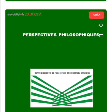
20.00
CFA
75.00
CFA
Sale
Add to Cart