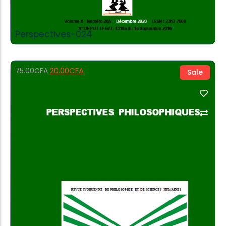
Perspectives-024
20.00
CFA
75.00
CFA
Sale
Add to Cart