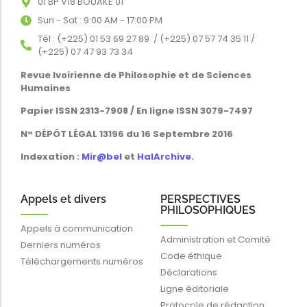
01 BP V18 BOUAKE 01
Sun - Sat : 9:00 AM - 17:00 PM
Tél : (+225) 01 53 69 27 89 / (+225) 07 57 74 35 11 /
(+225) 07 47 93 73 34
Revue Ivoirienne de Philosophie et de Sciences
Humaines
Papier ISSN 2313-7908 / En ligne ISSN 3079-7497
N° DÉPÔT LÉGAL 13196 du 16 Septembre 2016
Indexation :
Mir@bel
et
HalArchive
.
Appels et divers
PERSPECTIVES
PHILOSOPHIQUES
Appels à communication
Administration et Comité
Derniers numéros
Code éthique
Téléchargements numéros
Déclarations
Ligne éditoriale
Protocole de rédaction