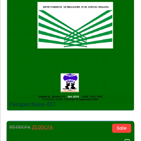
Add to Cart
Perspectives-017
25.00
CFA
60.00
CFA
Sale