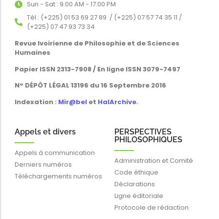
Sun - Sat : 9:00 AM - 17:00 PM
Tél : (+225) 01 53 69 27 89 / (+225) 07 57 74 35 11 /
(+225) 07 47 93 73 34
Revue Ivoirienne de Philosophie et de Sciences
Humaines
Papier ISSN 2313-7908 / En ligne ISSN 3079-7497
N° DÉPÔT LÉGAL 13196 du 16 Septembre 2016
Indexation :
Mir@bel
et
HalArchive
.
Appels et divers
PERSPECTIVES
PHILOSOPHIQUES
Appels à communication
Administration et Comité
Derniers numéros
Code éthique
Téléchargements numéros
Déclarations
Ligne éditoriale
Protocole de rédaction