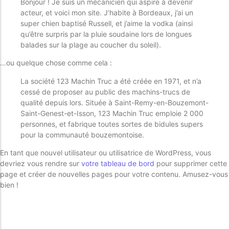
Bonjour ! Je suis un mécanicien qui aspire à devenir
acteur, et voici mon site. J’habite à Bordeaux, j’ai un
super chien baptisé Russell, et j’aime la vodka (ainsi
POPULAR THIS WEEK
qu’être surpris par la pluie soudaine lors de longues
balades sur la plage au coucher du soleil).
No Posts Found!
…ou quelque chose comme cela :
La société 123 Machin Truc a été créée en 1971, et n’a
cessé de proposer au public des machins-trucs de
EDITOR'S PICK
qualité depuis lors. Située à Saint-Remy-en-Bouzemont-
No Posts Found!
Saint-Genest-et-Isson, 123 Machin Truc emploie 2 000
personnes, et fabrique toutes sortes de bidules supers
pour la communauté bouzemontoise.
En tant que nouvel utilisateur ou utilisatrice de WordPress, vous
devriez vous rendre sur
votre tableau de bord
pour supprimer cette
page et créer de nouvelles pages pour votre contenu. Amusez-vous
bien !