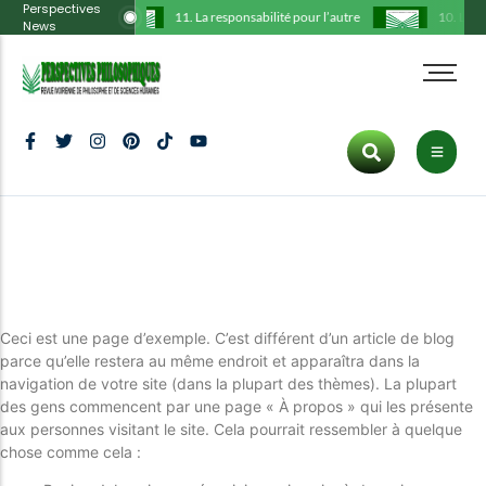
Perspectives
11. La responsabilité pour l’autre
10. La th
News
Administration
Tous les articles
Cart
HOT CATEGORIES
Comité scientifique
Philosophie
Checkout
Art
Déclarations
Histoire
My Account
Politics
Hot
Ligne éditoriale
Communication
Culture
Protocole
Culture
Tous les articles
Politique
Inspiration
Trending
Publications
Art
Fashion
Dernier numéro
Ceci est une page d’exemple. C’est différent d’un article de blog
ENTERTAINMENT
parce qu’elle restera au même endroit et apparaîtra dans la
Inspiration
navigation de votre site (dans la plupart des thèmes). La plupart
Lifestyle
des gens commencent par une page « À propos » qui les présente
aux personnes visitant le site. Cela pourrait ressembler à quelque
Culture
New
chose comme cela :
Fashion