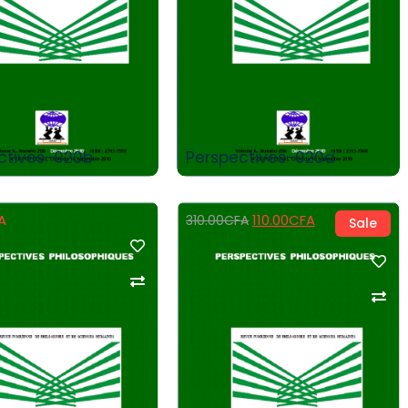
Add to Cart
Add to Cart
ctives-020b
Perspectives-020a
A
110.00
CFA
310.00
CFA
Sale
Add to Cart
Add to Cart