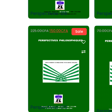
Perspectives-016
Perspe
150.00
CFA
225.00
CFA
70.00
CF
Sale
View Products
Perspectives-013
Perspe