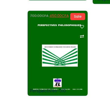
450.00
CFA
700.00
CFA
Sale
Add to Cart
Perspectives-010