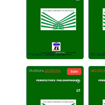
Add to Cart
Perspectives-023
Perspe
20.00
CFA
180.00
C
75.00
CFA
Sale