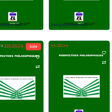
ctives-018
Perspectives-017
235.00
CFA
55.00
CFA
FA
Sale
Add to Cart
Add to Cart