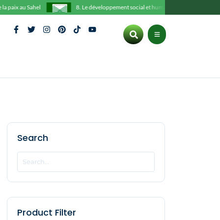
aix au Sahel
8. Le développement social et humain des peuples noirs
Search
Product Filter