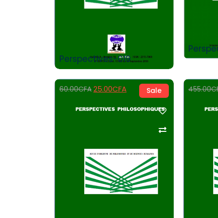
Perspe
Perspectives-019
25.00
CFA
60.00
CFA
455.00
C
Sale
Add to Cart