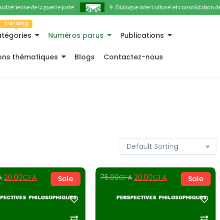
érienne de la guerre juste
9. Dialogue interculturel et consolidation de la p
Trending
tégories
Numéros parus
Publications
ions thématiques
Blogs
Contactez-nous
20.00
CFA
20.00
CFA
A
75.00
CFA
Sale
Sale