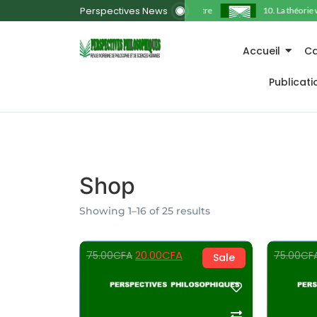
Perspectives News
11. La responsabilité pour l’autre
10. La théorie walz
Accueil
Ca
Publicat
Shop
Showing 1–16 of 25 results
20.00
CFA
75.00
CFA
75.00
CF
Sale