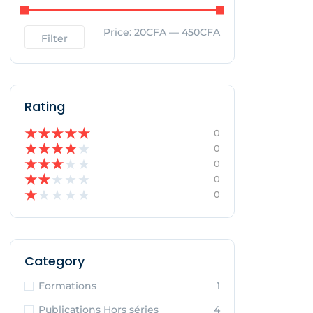
Price:
20CFA
—
450CFA
Filter
Rating
★
★
★
★
★
0
★
★
★
★
★
0
★
★
★
★
★
0
★
★
★
★
★
0
★
★
★
★
★
0
Category
Formations
1
Publications Hors séries
4