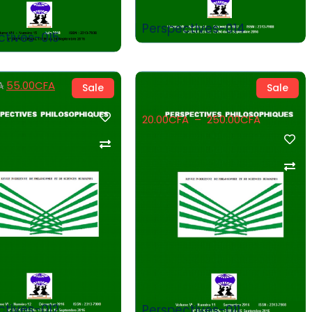
Perspectives-014
ctives-015
55.00
CFA
A
Sale
Sale
20.00
CFA
–
250.00
CFA
Buy Product
Select Options
ctives-012
Perspectives-011