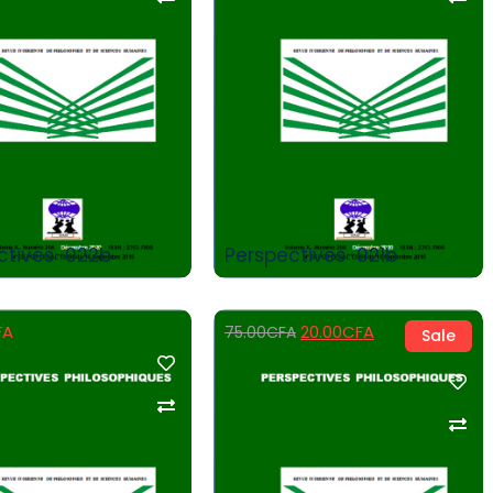
Add to Cart
Add to Cart
ctives-022b
Perspectives-021b
FA
20.00
CFA
75.00
CFA
Sale