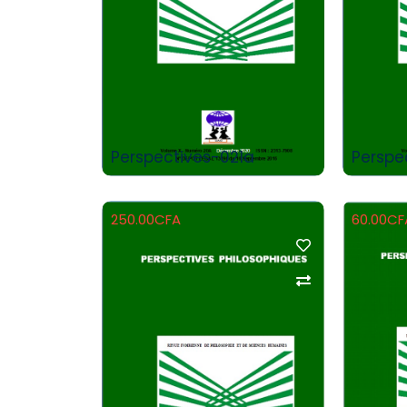
Add to Cart
Perspectives-021a
Perspe
250.00
CFA
60.00
CF
Add to Cart