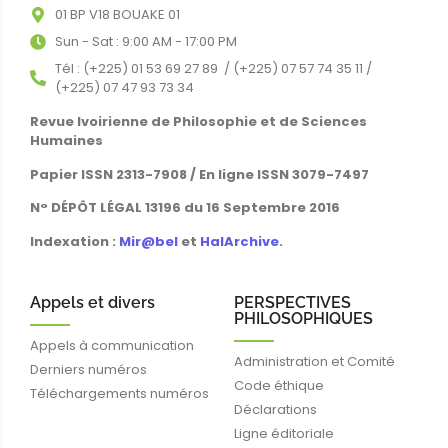
01 BP V18 BOUAKE 01
Sun - Sat : 9:00 AM - 17:00 PM
Tél : (+225) 01 53 69 27 89 / (+225) 07 57 74 35 11 /
(+225) 07 47 93 73 34
Revue Ivoirienne de Philosophie et de Sciences
Humaines
Papier ISSN 2313-7908 / En ligne ISSN 3079-7497
N° DÉPÔT LÉGAL 13196 du 16 Septembre 2016
Indexation :
Mir@bel
et
HalArchive
.
Appels et divers
PERSPECTIVES
PHILOSOPHIQUES
Appels à communication
Administration et Comité
Derniers numéros
Code éthique
Téléchargements numéros
Déclarations
Ligne éditoriale