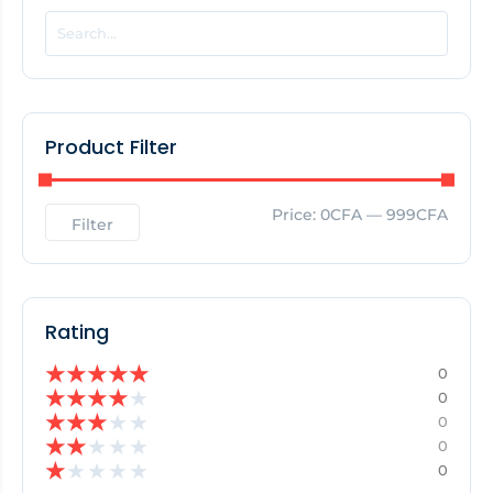
EDITOR'S PICK
No Posts Found!
Product Filter
Price:
0CFA
—
999CFA
Filter
Rating
★
★
★
★
★
0
★
★
★
★
★
0
★
★
★
★
★
0
★
★
★
★
★
0
★
★
★
★
★
0