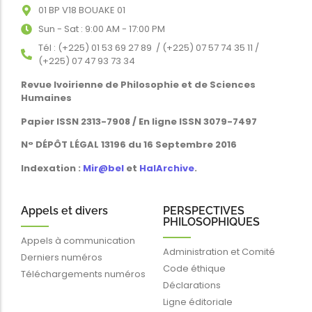
01 BP V18 BOUAKE 01
Sun - Sat : 9:00 AM - 17:00 PM
Tél : (+225) 01 53 69 27 89 / (+225) 07 57 74 35 11 /
(+225) 07 47 93 73 34
Revue Ivoirienne de Philosophie et de Sciences
Humaines
Papier ISSN 2313-7908 / En ligne ISSN 3079-7497
N° DÉPÔT LÉGAL 13196 du 16 Septembre 2016
Indexation :
Mir@bel
et
HalArchive
.
Appels et divers
PERSPECTIVES
PHILOSOPHIQUES
Appels à communication
Administration et Comité
Derniers numéros
Code éthique
Téléchargements numéros
Déclarations
Ligne éditoriale