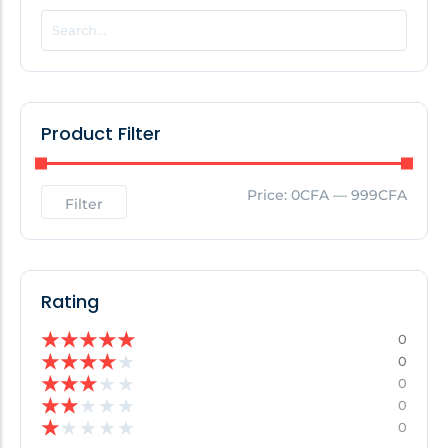
POPULAR THIS WEEK
No Posts Found!
Product Filter
EDITOR'S PICK
Price:
0CFA
—
999CFA
Filter
No Posts Found!
Rating
★
★
★
★
★
0
★
★
★
★
★
0
★
★
★
★
★
0
★
★
★
★
★
0
★
★
★
★
★
0