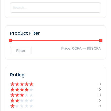
POPULAR THIS WEEK
No Posts Found!
Product Filter
EDITOR'S PICK
Price:
0CFA
—
999CFA
Filter
No Posts Found!
Rating
★
★
★
★
★
0
★
★
★
★
★
0
★
★
★
★
★
0
★
★
★
★
★
0
★
★
★
★
★
0