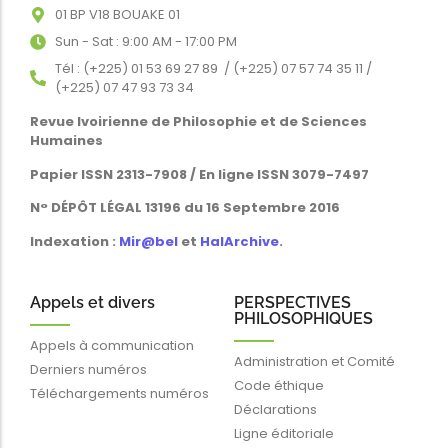
01 BP V18 BOUAKE 01
Sun - Sat : 9:00 AM - 17:00 PM
Tél : (+225) 01 53 69 27 89 / (+225) 07 57 74 35 11 /
(+225) 07 47 93 73 34
Revue Ivoirienne de Philosophie et de Sciences
Humaines
Papier ISSN 2313-7908 / En ligne ISSN 3079-7497
N° DÉPÔT LÉGAL 13196 du 16 Septembre 2016
Indexation :
Mir@bel
et
HalArchive
.
Appels et divers
PERSPECTIVES
PHILOSOPHIQUES
Appels à communication
Administration et Comité
Derniers numéros
Code éthique
Téléchargements numéros
Déclarations
Ligne éditoriale