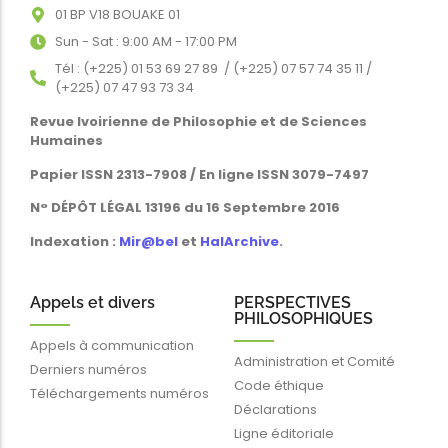
01 BP V18 BOUAKE 01
Sun - Sat : 9:00 AM - 17:00 PM
Tél : (+225) 01 53 69 27 89 / (+225) 07 57 74 35 11 /
(+225) 07 47 93 73 34
Revue Ivoirienne de Philosophie et de Sciences
Humaines
Papier ISSN 2313-7908 / En ligne ISSN 3079-7497
N° DÉPÔT LÉGAL 13196 du 16 Septembre 2016
Indexation :
Mir@bel
et
HalArchive
.
Appels et divers
PERSPECTIVES
PHILOSOPHIQUES
Appels à communication
Administration et Comité
Derniers numéros
Code éthique
Téléchargements numéros
Déclarations
Ligne éditoriale