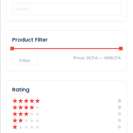
POPULAR THIS WEEK
No Posts Found!
Product Filter
EDITOR'S PICK
Price:
0CFA
—
999CFA
Filter
No Posts Found!
Rating
★
★
★
★
★
0
★
★
★
★
★
0
★
★
★
★
★
0
★
★
★
★
★
0
★
★
★
★
★
0