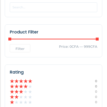
POPULAR THIS WEEK
No Posts Found!
Product Filter
EDITOR'S PICK
Price:
0CFA
—
999CFA
Filter
No Posts Found!
Rating
★
★
★
★
★
0
★
★
★
★
★
0
★
★
★
★
★
0
★
★
★
★
★
0
★
★
★
★
★
0