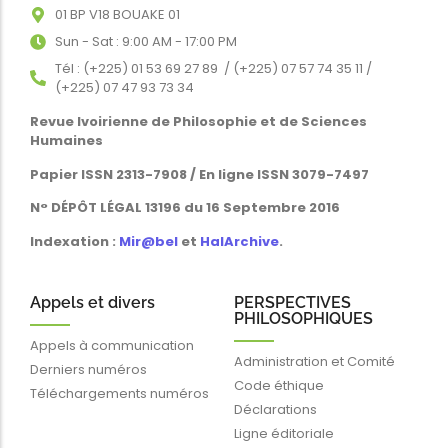
01 BP V18 BOUAKE 01
Sun - Sat : 9:00 AM - 17:00 PM
Tél : (+225) 01 53 69 27 89 / (+225) 07 57 74 35 11 /
(+225) 07 47 93 73 34
Revue Ivoirienne de Philosophie et de Sciences
Humaines
Papier ISSN 2313-7908 / En ligne ISSN 3079-7497
N° DÉPÔT LÉGAL 13196 du 16 Septembre 2016
Indexation :
Mir@bel
et
HalArchive
.
Appels et divers
PERSPECTIVES
PHILOSOPHIQUES
Appels à communication
Administration et Comité
Derniers numéros
Code éthique
Téléchargements numéros
Déclarations
Ligne éditoriale