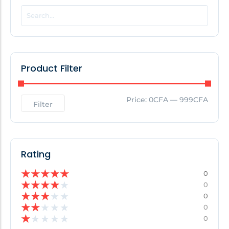
POPULAR THIS WEEK
No Posts Found!
Product Filter
EDITOR'S PICK
Price:
0CFA
—
999CFA
Filter
No Posts Found!
Rating
★
★
★
★
★
0
★
★
★
★
★
0
★
★
★
★
★
0
★
★
★
★
★
0
★
★
★
★
★
0