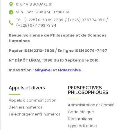
01 BP V18 BOUAKE 01
Sun - Sat : 9:00 AM - 17:00 PM
Tél : (+225) 01 53 69 27 89 / (+225) 07 57 74 35 11 /
(+225) 07 47 93 73 34
Revue Ivoirienne de Philosophie et de Sciences
Humaines
Papier ISSN 2313-7908 / En ligne ISSN 3079-7497
N° DÉPÔT LÉGAL 13196 du 16 Septembre 2016
Indexation :
Mir@bel
et
HalArchive
.
Appels et divers
PERSPECTIVES
PHILOSOPHIQUES
Appels à communication
Administration et Comité
Derniers numéros
Code éthique
Téléchargements numéros
Déclarations
Ligne éditoriale