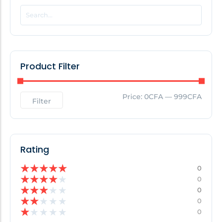
POPULAR THIS WEEK
No Posts Found!
Product Filter
EDITOR'S PICK
Price:
0CFA
—
999CFA
Filter
No Posts Found!
Rating
★
★
★
★
★
0
★
★
★
★
★
0
★
★
★
★
★
0
★
★
★
★
★
0
★
★
★
★
★
0