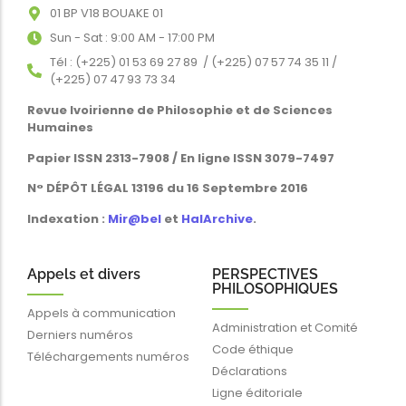
01 BP V18 BOUAKE 01
Sun - Sat : 9:00 AM - 17:00 PM
Tél : (+225) 01 53 69 27 89 / (+225) 07 57 74 35 11 /
(+225) 07 47 93 73 34
Revue Ivoirienne de Philosophie et de Sciences
Humaines
Papier ISSN 2313-7908 / En ligne ISSN 3079-7497
N° DÉPÔT LÉGAL 13196 du 16 Septembre 2016
Indexation :
Mir@bel
et
HalArchive
.
Appels et divers
PERSPECTIVES
PHILOSOPHIQUES
Appels à communication
Administration et Comité
Derniers numéros
Code éthique
Téléchargements numéros
Déclarations
Ligne éditoriale