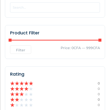
POPULAR THIS WEEK
No Posts Found!
Product Filter
EDITOR'S PICK
Price:
0CFA
—
999CFA
Filter
No Posts Found!
Rating
★
★
★
★
★
0
★
★
★
★
★
0
★
★
★
★
★
0
★
★
★
★
★
0
★
★
★
★
★
0