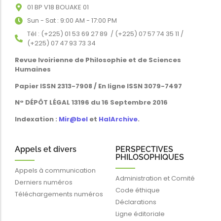
01 BP V18 BOUAKE 01
Sun - Sat : 9:00 AM - 17:00 PM
Tél : (+225) 01 53 69 27 89 / (+225) 07 57 74 35 11 /
(+225) 07 47 93 73 34
Revue Ivoirienne de Philosophie et de Sciences
Humaines
Papier ISSN 2313-7908 / En ligne ISSN 3079-7497
N° DÉPÔT LÉGAL 13196 du 16 Septembre 2016
Indexation :
Mir@bel
et
HalArchive
.
Appels et divers
PERSPECTIVES
PHILOSOPHIQUES
Appels à communication
Administration et Comité
Derniers numéros
Code éthique
Téléchargements numéros
Déclarations
Ligne éditoriale