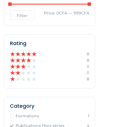
Price:
0CFA
—
999CFA
Filter
Rating
★
★
★
★
★
0
★
★
★
★
★
0
★
★
★
★
★
0
★
★
★
★
★
0
★
★
★
★
★
0
Category
Formations
1
Publications Hors séries
4