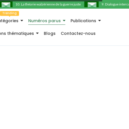
10. La théorie walzérienne de la guerre juste
9. Dialogue intercultu
Trending
tégories
Numéros parus
Publications
ions thématiques
Blogs
Contactez-nous