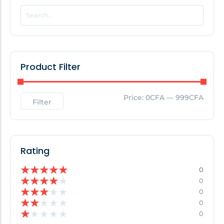
POPULAR THIS WEEK
No Posts Found!
Product Filter
EDITOR'S PICK
Price:
0CFA
—
999CFA
Filter
No Posts Found!
Rating
★
★
★
★
★
0
★
★
★
★
★
0
★
★
★
★
★
0
★
★
★
★
★
0
★
★
★
★
★
0