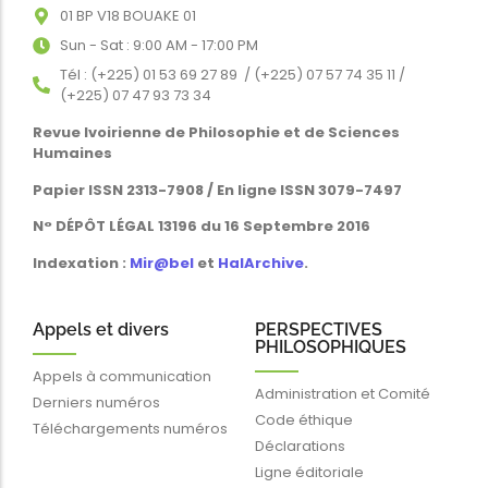
01 BP V18 BOUAKE 01
Sun - Sat : 9:00 AM - 17:00 PM
Tél : (+225) 01 53 69 27 89 / (+225) 07 57 74 35 11 /
(+225) 07 47 93 73 34
Revue Ivoirienne de Philosophie et de Sciences
Humaines
Papier ISSN 2313-7908 / En ligne ISSN 3079-7497
N° DÉPÔT LÉGAL 13196 du 16 Septembre 2016
Indexation :
Mir@bel
et
HalArchive
.
Appels et divers
PERSPECTIVES
PHILOSOPHIQUES
Appels à communication
Administration et Comité
Derniers numéros
Code éthique
Téléchargements numéros
Déclarations
Ligne éditoriale