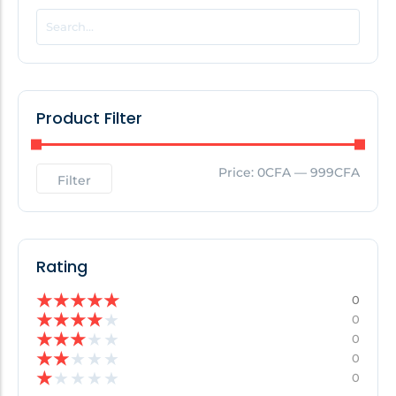
POPULAR THIS WEEK
No Posts Found!
Product Filter
EDITOR'S PICK
Price:
0CFA
—
999CFA
Filter
No Posts Found!
Rating
★
★
★
★
★
0
★
★
★
★
★
0
★
★
★
★
★
0
★
★
★
★
★
0
★
★
★
★
★
0