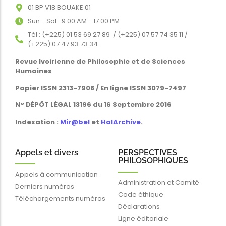
01 BP V18 BOUAKE 01
Sun - Sat : 9:00 AM - 17:00 PM
Tél : (+225) 01 53 69 27 89 / (+225) 07 57 74 35 11 /
(+225) 07 47 93 73 34
Revue Ivoirienne de Philosophie et de Sciences
Humaines
Papier ISSN 2313-7908 / En ligne ISSN 3079-7497
N° DÉPÔT LÉGAL 13196 du 16 Septembre 2016
Indexation :
Mir@bel
et
HalArchive
.
Appels et divers
PERSPECTIVES
PHILOSOPHIQUES
Appels à communication
Administration et Comité
Derniers numéros
Code éthique
Téléchargements numéros
Déclarations
Ligne éditoriale