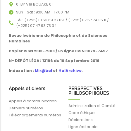
01 BP V18 BOUAKE 01
Sun - Sat : 9:00 AM - 17:00 PM
Tél : (+225) 01 53 69 27 89 / (+225) 07 57 74 35 11 /
(+225) 07 47 93 73 34
Revue Ivoirienne de Philosophie et de Sciences
Humaines
Papier ISSN 2313-7908 / En ligne ISSN 3079-7497
N° DÉPÔT LÉGAL 13196 du 16 Septembre 2016
Indexation :
Mir@bel
et
HalArchive
.
Appels et divers
PERSPECTIVES
PHILOSOPHIQUES
Appels à communication
Administration et Comité
Derniers numéros
Code éthique
Téléchargements numéros
Déclarations
Ligne éditoriale