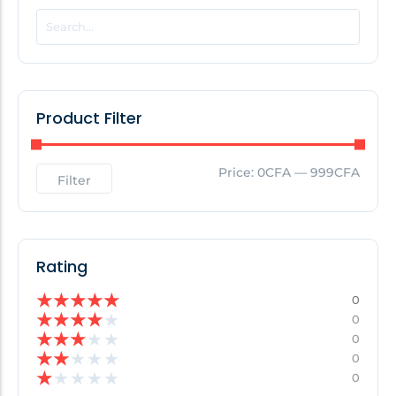
POPULAR THIS WEEK
No Posts Found!
Product Filter
EDITOR'S PICK
Price:
0CFA
—
999CFA
Filter
No Posts Found!
Rating
★
★
★
★
★
0
★
★
★
★
★
0
★
★
★
★
★
0
★
★
★
★
★
0
★
★
★
★
★
0