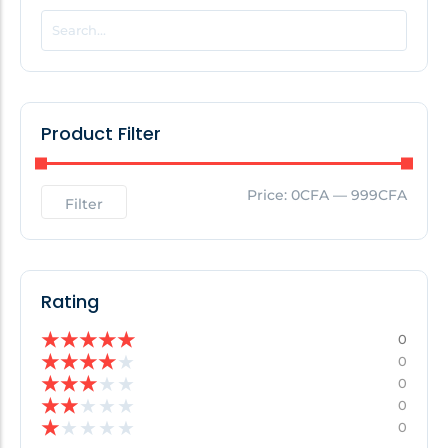
POPULAR THIS WEEK
No Posts Found!
Product Filter
EDITOR'S PICK
Price:
0CFA
—
999CFA
Filter
No Posts Found!
Rating
★
★
★
★
★
0
★
★
★
★
★
0
★
★
★
★
★
0
★
★
★
★
★
0
★
★
★
★
★
0