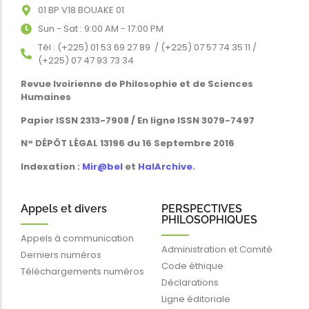
01 BP V18 BOUAKE 01
Sun - Sat : 9:00 AM - 17:00 PM
Tél : (+225) 01 53 69 27 89 / (+225) 07 57 74 35 11 /
(+225) 07 47 93 73 34
Revue Ivoirienne de Philosophie et de Sciences
Humaines
Papier ISSN 2313-7908 / En ligne ISSN 3079-7497
N° DÉPÔT LÉGAL 13196 du 16 Septembre 2016
Indexation :
Mir@bel
et
HalArchive
.
Appels et divers
PERSPECTIVES
PHILOSOPHIQUES
Appels à communication
Administration et Comité
Derniers numéros
Code éthique
Téléchargements numéros
Déclarations
Ligne éditoriale