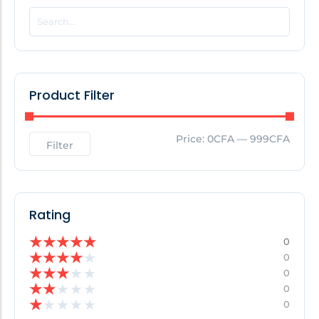
POPULAR THIS WEEK
No Posts Found!
Product Filter
EDITOR'S PICK
Price:
0CFA
—
999CFA
Filter
No Posts Found!
Rating
★
★
★
★
★
0
★
★
★
★
★
0
★
★
★
★
★
0
★
★
★
★
★
0
★
★
★
★
★
0