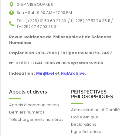
01 BP V18 BOUAKE 01
Sun - Sat : 9:00 AM - 17:00 PM
Tél : (+225) 01 53 69 27 89 / (+225) 07 57 74 35 11 /
(+225) 07 47 93 73 34
Revue Ivoirienne de Philosophie et de Sciences
Humaines
Papier ISSN 2313-7908 / En ligne ISSN 3079-7497
N° DÉPÔT LÉGAL 13196 du 16 Septembre 2016
Indexation :
Mir@bel
et
HalArchive
.
Appels et divers
PERSPECTIVES
PHILOSOPHIQUES
Appels à communication
Administration et Comité
Derniers numéros
Code éthique
Téléchargements numéros
Déclarations
Ligne éditoriale