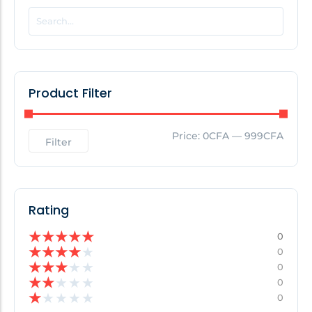
POPULAR THIS WEEK
No Posts Found!
Product Filter
EDITOR'S PICK
Price:
0CFA
—
999CFA
Filter
No Posts Found!
Rating
★
★
★
★
★
0
★
★
★
★
★
0
★
★
★
★
★
0
★
★
★
★
★
0
★
★
★
★
★
0