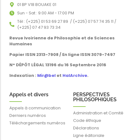
01 BP V18 BOUAKE 01
Sun - Sat : 9:00 AM - 17:00 PM
Tél : (+225) 01 53 69 27 89 / (+225) 07 57 74 35 11 /
(+225) 07 47 93 73 34
Revue Ivoirienne de Philosophie et de Sciences
Humaines
Papier ISSN 2313-7908 / En ligne ISSN 3079-7497
N° DÉPÔT LÉGAL 13196 du 16 Septembre 2016
Indexation :
Mir@bel
et
HalArchive
.
Appels et divers
PERSPECTIVES
PHILOSOPHIQUES
Appels à communication
Administration et Comité
Derniers numéros
Code éthique
Téléchargements numéros
Déclarations
Ligne éditoriale