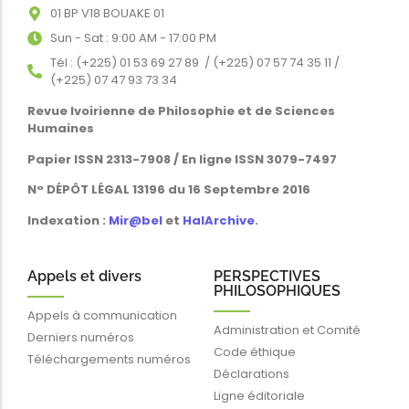
01 BP V18 BOUAKE 01
Sun - Sat : 9:00 AM - 17:00 PM
Tél : (+225) 01 53 69 27 89 / (+225) 07 57 74 35 11 /
(+225) 07 47 93 73 34
Revue Ivoirienne de Philosophie et de Sciences
Humaines
Papier ISSN 2313-7908 / En ligne ISSN 3079-7497
N° DÉPÔT LÉGAL 13196 du 16 Septembre 2016
Indexation :
Mir@bel
et
HalArchive
.
Appels et divers
PERSPECTIVES
PHILOSOPHIQUES
Appels à communication
Administration et Comité
Derniers numéros
Code éthique
Téléchargements numéros
Déclarations
Ligne éditoriale