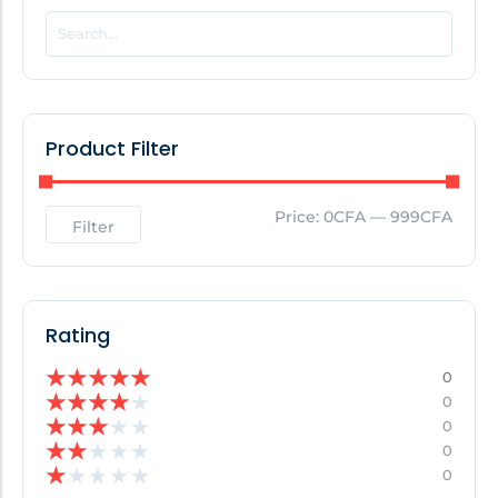
POPULAR THIS WEEK
No Posts Found!
Product Filter
EDITOR'S PICK
Price:
0CFA
—
999CFA
Filter
No Posts Found!
Rating
★
★
★
★
★
0
★
★
★
★
★
0
★
★
★
★
★
0
★
★
★
★
★
0
★
★
★
★
★
0