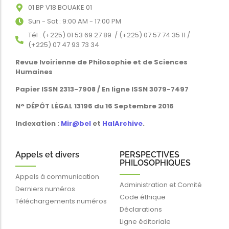
01 BP V18 BOUAKE 01
Sun - Sat : 9:00 AM - 17:00 PM
Tél : (+225) 01 53 69 27 89 / (+225) 07 57 74 35 11 /
(+225) 07 47 93 73 34
Revue Ivoirienne de Philosophie et de Sciences
Humaines
Papier ISSN 2313-7908 / En ligne ISSN 3079-7497
N° DÉPÔT LÉGAL 13196 du 16 Septembre 2016
Indexation :
Mir@bel
et
HalArchive
.
Appels et divers
PERSPECTIVES
PHILOSOPHIQUES
Appels à communication
Administration et Comité
Derniers numéros
Code éthique
Téléchargements numéros
Déclarations
Ligne éditoriale