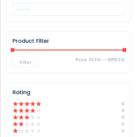
POPULAR THIS WEEK
No Posts Found!
Product Filter
EDITOR'S PICK
Price:
0CFA
—
999CFA
Filter
No Posts Found!
Rating
★
★
★
★
★
0
★
★
★
★
★
0
★
★
★
★
★
0
★
★
★
★
★
0
★
★
★
★
★
0