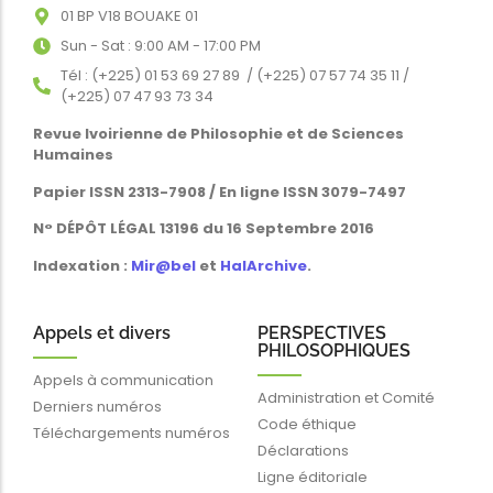
01 BP V18 BOUAKE 01
Sun - Sat : 9:00 AM - 17:00 PM
Tél : (+225) 01 53 69 27 89 / (+225) 07 57 74 35 11 /
(+225) 07 47 93 73 34
Revue Ivoirienne de Philosophie et de Sciences
Humaines
Papier ISSN 2313-7908 / En ligne ISSN 3079-7497
N° DÉPÔT LÉGAL 13196 du 16 Septembre 2016
Indexation :
Mir@bel
et
HalArchive
.
Appels et divers
PERSPECTIVES
PHILOSOPHIQUES
Appels à communication
Administration et Comité
Derniers numéros
Code éthique
Téléchargements numéros
Déclarations
Ligne éditoriale