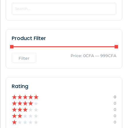
POPULAR THIS WEEK
No Posts Found!
Product Filter
EDITOR'S PICK
Price:
0CFA
—
999CFA
Filter
No Posts Found!
Rating
★
★
★
★
★
0
★
★
★
★
★
0
★
★
★
★
★
0
★
★
★
★
★
0
★
★
★
★
★
0