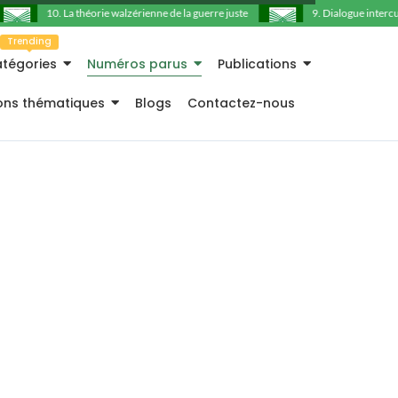
10. La théorie walzérienne de la guerre juste
9. Dialogue intercultu
Trending
tégories
Numéros parus
Publications
ions thématiques
Blogs
Contactez-nous