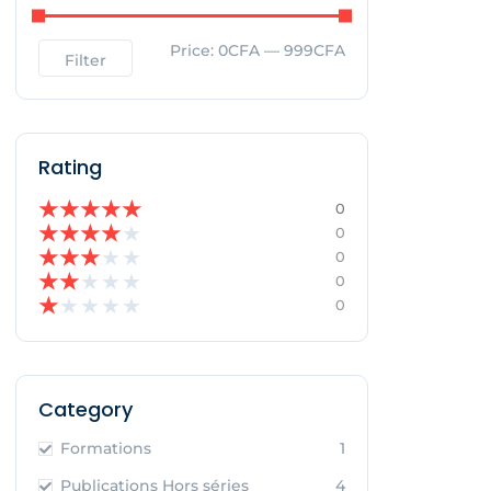
Price:
0CFA
—
999CFA
Filter
Rating
★
★
★
★
★
0
★
★
★
★
★
0
★
★
★
★
★
0
★
★
★
★
★
0
★
★
★
★
★
0
Category
Formations
1
Publications Hors séries
4