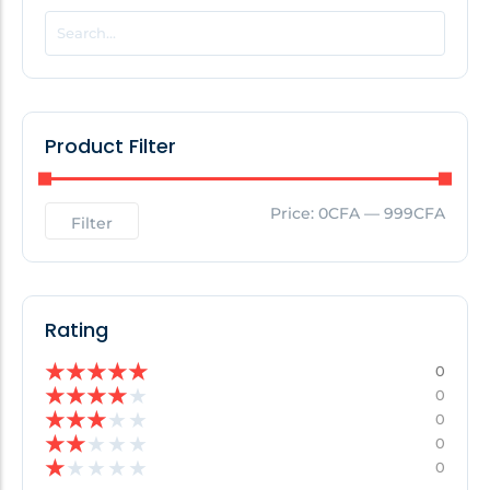
POPULAR THIS WEEK
No Posts Found!
Product Filter
EDITOR'S PICK
Price:
0CFA
—
999CFA
Filter
No Posts Found!
Rating
★
★
★
★
★
0
★
★
★
★
★
0
★
★
★
★
★
0
★
★
★
★
★
0
★
★
★
★
★
0