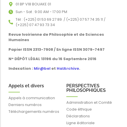
01 BP V18 BOUAKE 01
Sun - Sat : 9:00 AM - 17:00 PM
Tél : (+225) 01 53 69 27 89 / (+225) 07 57 74 35 11 /
(+225) 07 47 93 73 34
Revue Ivoirienne de Philosophie et de Sciences
Humaines
Papier ISSN 2313-7908 / En ligne ISSN 3079-7497
N° DÉPÔT LÉGAL 13196 du 16 Septembre 2016
Indexation :
Mir@bel
et
HalArchive
.
Appels et divers
PERSPECTIVES
PHILOSOPHIQUES
Appels à communication
Administration et Comité
Derniers numéros
Code éthique
Téléchargements numéros
Déclarations
Ligne éditoriale