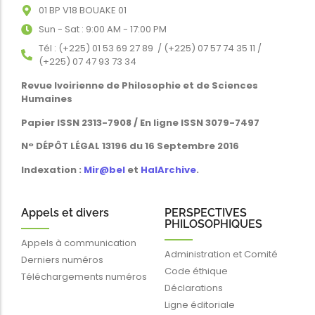
01 BP V18 BOUAKE 01
Sun - Sat : 9:00 AM - 17:00 PM
Tél : (+225) 01 53 69 27 89 / (+225) 07 57 74 35 11 /
(+225) 07 47 93 73 34
Revue Ivoirienne de Philosophie et de Sciences
Humaines
Papier ISSN 2313-7908 / En ligne ISSN 3079-7497
N° DÉPÔT LÉGAL 13196 du 16 Septembre 2016
Indexation :
Mir@bel
et
HalArchive
.
Appels et divers
PERSPECTIVES
PHILOSOPHIQUES
Appels à communication
Administration et Comité
Derniers numéros
Code éthique
Téléchargements numéros
Déclarations
Ligne éditoriale