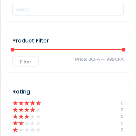
POPULAR THIS WEEK
No Posts Found!
Product Filter
EDITOR'S PICK
Price:
0CFA
—
999CFA
Filter
No Posts Found!
Rating
★
★
★
★
★
0
★
★
★
★
★
0
★
★
★
★
★
0
★
★
★
★
★
0
★
★
★
★
★
0