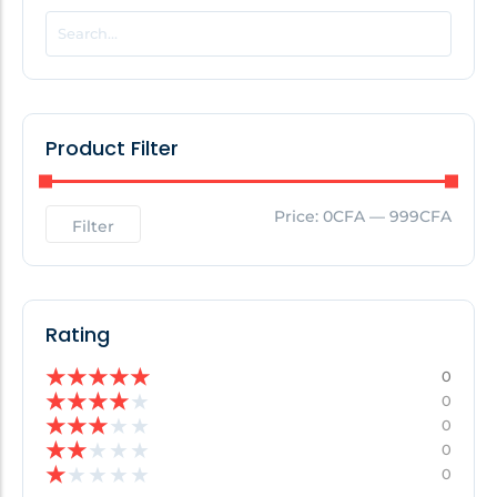
POPULAR THIS WEEK
No Posts Found!
Product Filter
EDITOR'S PICK
Price:
0CFA
—
999CFA
Filter
No Posts Found!
Rating
★
★
★
★
★
0
★
★
★
★
★
0
★
★
★
★
★
0
★
★
★
★
★
0
★
★
★
★
★
0