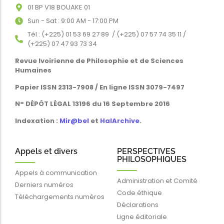
01 BP V18 BOUAKE 01
Sun - Sat : 9:00 AM - 17:00 PM
Tél : (+225) 01 53 69 27 89 / (+225) 07 57 74 35 11 /
(+225) 07 47 93 73 34
Revue Ivoirienne de Philosophie et de Sciences
Humaines
Papier ISSN 2313-7908 / En ligne ISSN 3079-7497
N° DÉPÔT LÉGAL 13196 du 16 Septembre 2016
Indexation :
Mir@bel
et
HalArchive
.
Appels et divers
PERSPECTIVES
PHILOSOPHIQUES
Appels à communication
Administration et Comité
Derniers numéros
Code éthique
Téléchargements numéros
Déclarations
Ligne éditoriale