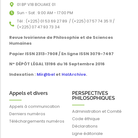
01 BP V18 BOUAKE 01
Sun - Sat : 9:00 AM - 17:00 PM
Tél : (+225) 01 53 69 27 89 / (+225) 07 57 74 35 11 /
(+225) 07 47 93 73 34
Revue Ivoirienne de Philosophie et de Sciences
Humaines
Papier ISSN 2313-7908 / En ligne ISSN 3079-7497
N° DÉPÔT LÉGAL 13196 du 16 Septembre 2016
Indexation :
Mir@bel
et
HalArchive
.
Appels et divers
PERSPECTIVES
PHILOSOPHIQUES
Appels à communication
Administration et Comité
Derniers numéros
Code éthique
Téléchargements numéros
Déclarations
Ligne éditoriale