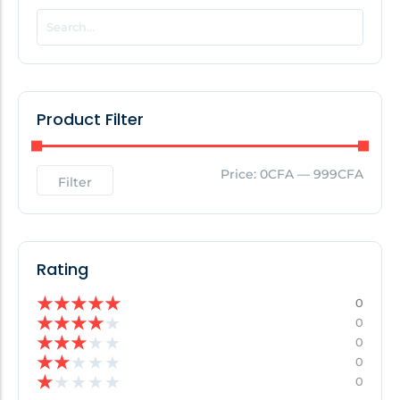
POPULAR THIS WEEK
No Posts Found!
Product Filter
EDITOR'S PICK
Price:
0CFA
—
999CFA
Filter
No Posts Found!
Rating
★
★
★
★
★
0
★
★
★
★
★
0
★
★
★
★
★
0
★
★
★
★
★
0
★
★
★
★
★
0