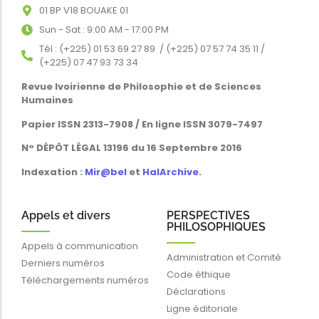
01 BP V18 BOUAKE 01
Sun - Sat : 9:00 AM - 17:00 PM
Tél : (+225) 01 53 69 27 89 / (+225) 07 57 74 35 11 /
(+225) 07 47 93 73 34
Revue Ivoirienne de Philosophie et de Sciences
Humaines
Papier ISSN 2313-7908 / En ligne ISSN 3079-7497
N° DÉPÔT LÉGAL 13196 du 16 Septembre 2016
Indexation :
Mir@bel
et
HalArchive
.
Appels et divers
PERSPECTIVES
PHILOSOPHIQUES
Appels à communication
Administration et Comité
Derniers numéros
Code éthique
Téléchargements numéros
Déclarations
Ligne éditoriale