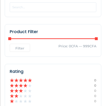
POPULAR THIS WEEK
No Posts Found!
Product Filter
EDITOR'S PICK
Price:
0CFA
—
999CFA
Filter
No Posts Found!
Rating
★
★
★
★
★
0
★
★
★
★
★
0
★
★
★
★
★
0
★
★
★
★
★
0
★
★
★
★
★
0