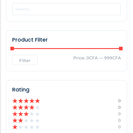
POPULAR THIS WEEK
No Posts Found!
Product Filter
EDITOR'S PICK
Price:
0CFA
—
999CFA
Filter
No Posts Found!
Rating
★
★
★
★
★
0
★
★
★
★
★
0
★
★
★
★
★
0
★
★
★
★
★
0
★
★
★
★
★
0