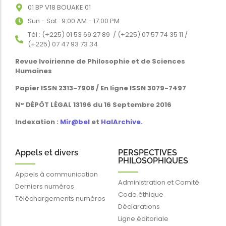
01 BP V18 BOUAKE 01
Sun - Sat : 9:00 AM - 17:00 PM
Tél : (+225) 01 53 69 27 89 / (+225) 07 57 74 35 11 /
(+225) 07 47 93 73 34
Revue Ivoirienne de Philosophie et de Sciences
Humaines
Papier ISSN 2313-7908 / En ligne ISSN 3079-7497
N° DÉPÔT LÉGAL 13196 du 16 Septembre 2016
Indexation :
Mir@bel
et
HalArchive
.
Appels et divers
PERSPECTIVES
PHILOSOPHIQUES
Appels à communication
Administration et Comité
Derniers numéros
Code éthique
Téléchargements numéros
Déclarations
Ligne éditoriale