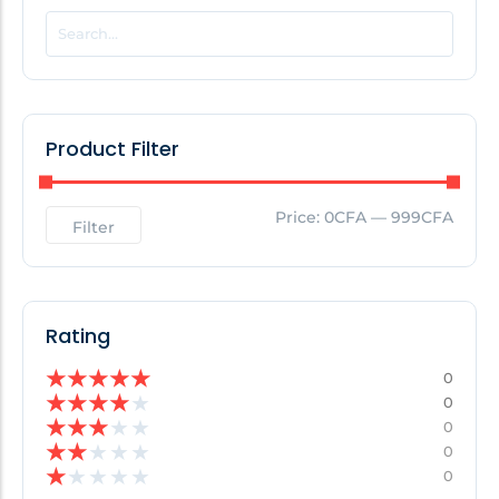
POPULAR THIS WEEK
No Posts Found!
Product Filter
EDITOR'S PICK
Price:
0CFA
—
999CFA
Filter
No Posts Found!
Rating
★
★
★
★
★
0
★
★
★
★
★
0
★
★
★
★
★
0
★
★
★
★
★
0
★
★
★
★
★
0