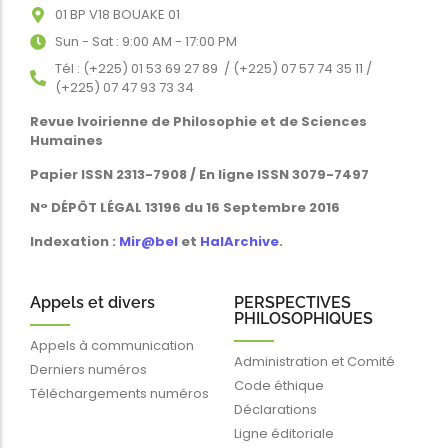
01 BP V18 BOUAKE 01
Sun - Sat : 9:00 AM - 17:00 PM
Tél : (+225) 01 53 69 27 89 / (+225) 07 57 74 35 11 /
(+225) 07 47 93 73 34
Revue Ivoirienne de Philosophie et de Sciences
Humaines
Papier ISSN 2313-7908 / En ligne ISSN 3079-7497
N° DÉPÔT LÉGAL 13196 du 16 Septembre 2016
Indexation :
Mir@bel
et
HalArchive
.
Appels et divers
PERSPECTIVES
PHILOSOPHIQUES
Appels à communication
Administration et Comité
Derniers numéros
Code éthique
Téléchargements numéros
Déclarations
Ligne éditoriale