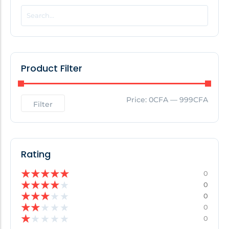
POPULAR THIS WEEK
No Posts Found!
Product Filter
EDITOR'S PICK
Price:
0CFA
—
999CFA
Filter
No Posts Found!
Rating
★
★
★
★
★
0
★
★
★
★
★
0
★
★
★
★
★
0
★
★
★
★
★
0
★
★
★
★
★
0