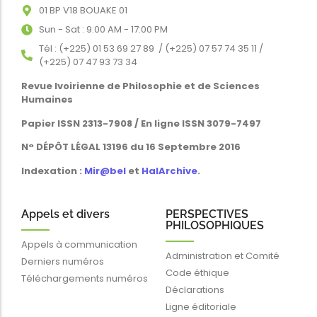
01 BP V18 BOUAKE 01
Sun - Sat : 9:00 AM - 17:00 PM
Tél : (+225) 01 53 69 27 89 / (+225) 07 57 74 35 11 /
(+225) 07 47 93 73 34
Revue Ivoirienne de Philosophie et de Sciences
Humaines
Papier ISSN 2313-7908 / En ligne ISSN 3079-7497
N° DÉPÔT LÉGAL 13196 du 16 Septembre 2016
Indexation :
Mir@bel
et
HalArchive
.
Appels et divers
PERSPECTIVES
PHILOSOPHIQUES
Appels à communication
Administration et Comité
Derniers numéros
Code éthique
Téléchargements numéros
Déclarations
Ligne éditoriale