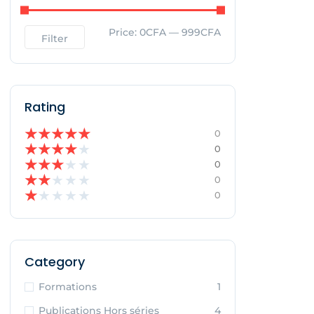
Price:
0CFA
—
999CFA
Filter
Rating
★
★
★
★
★
0
★
★
★
★
★
0
★
★
★
★
★
0
★
★
★
★
★
0
★
★
★
★
★
0
Category
Formations
1
Publications Hors séries
4