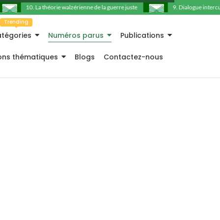
10. La théorie walzérienne de la guerre juste
9. Dialogue intercultu
Trending
tégories
Numéros parus
Publications
ions thématiques
Blogs
Contactez-nous