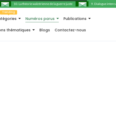
10. La théorie walzérienne de la guerre juste
9. Dialogue intercultu
Trending
tégories
Numéros parus
Publications
ions thématiques
Blogs
Contactez-nous