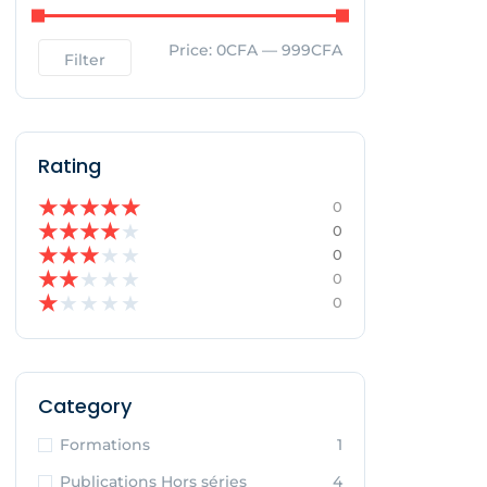
Price:
0CFA
—
999CFA
Filter
Rating
★
★
★
★
★
0
★
★
★
★
★
0
★
★
★
★
★
0
★
★
★
★
★
0
★
★
★
★
★
0
Category
Formations
1
Publications Hors séries
4