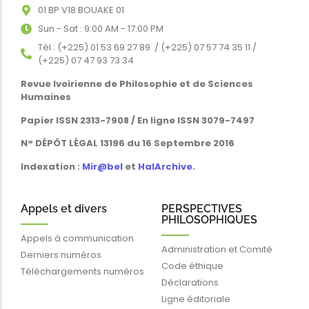
01 BP V18 BOUAKE 01
Sun - Sat : 9:00 AM - 17:00 PM
Tél : (+225) 01 53 69 27 89 / (+225) 07 57 74 35 11 /
(+225) 07 47 93 73 34
Revue Ivoirienne de Philosophie et de Sciences
Humaines
Papier ISSN 2313-7908 / En ligne ISSN 3079-7497
N° DÉPÔT LÉGAL 13196 du 16 Septembre 2016
Indexation :
Mir@bel
et
HalArchive
.
Appels et divers
PERSPECTIVES
PHILOSOPHIQUES
Appels à communication
Administration et Comité
Derniers numéros
Code éthique
Téléchargements numéros
Déclarations
Ligne éditoriale