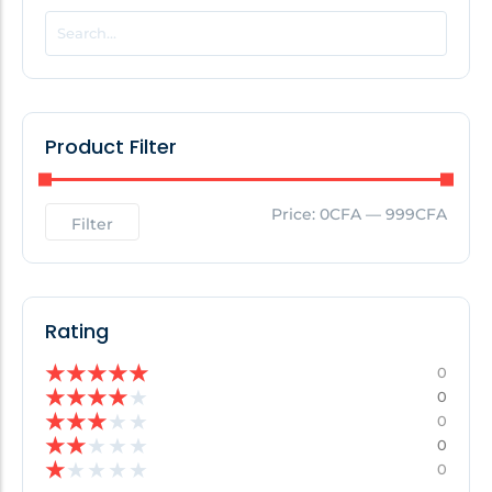
POPULAR THIS WEEK
No Posts Found!
Product Filter
EDITOR'S PICK
Price:
0CFA
—
999CFA
Filter
No Posts Found!
Rating
★
★
★
★
★
0
★
★
★
★
★
0
★
★
★
★
★
0
★
★
★
★
★
0
★
★
★
★
★
0