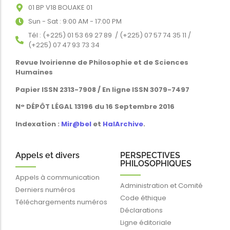
01 BP V18 BOUAKE 01
Sun - Sat : 9:00 AM - 17:00 PM
Tél : (+225) 01 53 69 27 89 / (+225) 07 57 74 35 11 /
(+225) 07 47 93 73 34
Revue Ivoirienne de Philosophie et de Sciences
Humaines
Papier ISSN 2313-7908 / En ligne ISSN 3079-7497
N° DÉPÔT LÉGAL 13196 du 16 Septembre 2016
Indexation :
Mir@bel
et
HalArchive
.
Appels et divers
PERSPECTIVES
PHILOSOPHIQUES
Appels à communication
Administration et Comité
Derniers numéros
Code éthique
Téléchargements numéros
Déclarations
Ligne éditoriale