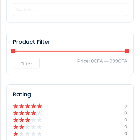
POPULAR THIS WEEK
No Posts Found!
Product Filter
EDITOR'S PICK
Price:
0CFA
—
999CFA
Filter
No Posts Found!
Rating
★
★
★
★
★
0
★
★
★
★
★
0
★
★
★
★
★
0
★
★
★
★
★
0
★
★
★
★
★
0