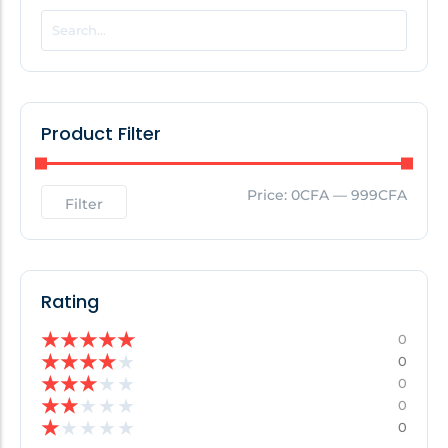
POPULAR THIS WEEK
No Posts Found!
Product Filter
EDITOR'S PICK
Price:
0CFA
—
999CFA
Filter
No Posts Found!
Rating
★
★
★
★
★
0
★
★
★
★
★
0
★
★
★
★
★
0
★
★
★
★
★
0
★
★
★
★
★
0