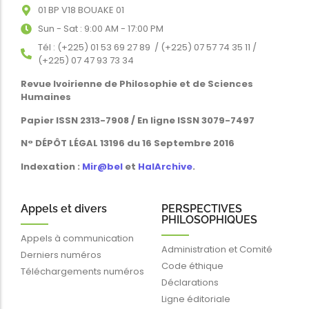
01 BP V18 BOUAKE 01
Sun - Sat : 9:00 AM - 17:00 PM
Tél : (+225) 01 53 69 27 89 / (+225) 07 57 74 35 11 /
(+225) 07 47 93 73 34
Revue Ivoirienne de Philosophie et de Sciences
Humaines
Papier ISSN 2313-7908 / En ligne ISSN 3079-7497
N° DÉPÔT LÉGAL 13196 du 16 Septembre 2016
Indexation :
Mir@bel
et
HalArchive
.
Appels et divers
PERSPECTIVES
PHILOSOPHIQUES
Appels à communication
Administration et Comité
Derniers numéros
Code éthique
Téléchargements numéros
Déclarations
Ligne éditoriale