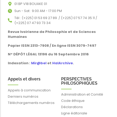
01 BP V18 BOUAKE 01
Sun - Sat : 9:00 AM - 17:00 PM
Tél : (+225) 01 53 69 27 89 / (+225) 07 57 74 35 11 /
(+225) 07 47 93 73 34
Revue Ivoirienne de Philosophie et de Sciences
Humaines
Papier ISSN 2313-7908 / En ligne ISSN 3079-7497
N° DÉPÔT LÉGAL 13196 du 16 Septembre 2016
Indexation :
Mir@bel
et
HalArchive
.
Appels et divers
PERSPECTIVES
PHILOSOPHIQUES
Appels à communication
Administration et Comité
Derniers numéros
Code éthique
Téléchargements numéros
Déclarations
Ligne éditoriale