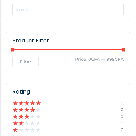
POPULAR THIS WEEK
No Posts Found!
Product Filter
EDITOR'S PICK
Price:
0CFA
—
999CFA
Filter
No Posts Found!
Rating
★
★
★
★
★
0
★
★
★
★
★
0
★
★
★
★
★
0
★
★
★
★
★
0
★
★
★
★
★
0