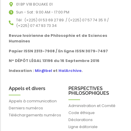
01 BP V18 BOUAKE 01
Sun - Sat : 9:00 AM - 17:00 PM
Tél : (+225) 01 53 69 27 89 / (+225) 07 57 74 35 11 /
(+225) 07 47 93 73 34
Revue Ivoirienne de Philosophie et de Sciences
Humaines
Papier ISSN 2313-7908 / En ligne ISSN 3079-7497
N° DÉPÔT LÉGAL 13196 du 16 Septembre 2016
Indexation :
Mir@bel
et
HalArchive
.
Appels et divers
PERSPECTIVES
PHILOSOPHIQUES
Appels à communication
Administration et Comité
Derniers numéros
Code éthique
Téléchargements numéros
Déclarations
Ligne éditoriale