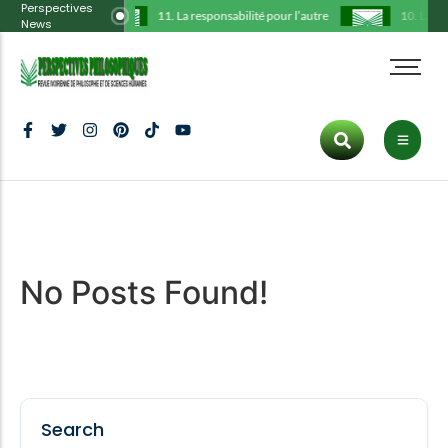
Perspectives
11. La responsabilité pour l’autre
10. La thé
News
Administration
Tous les articles
Cart
HOT CATEGORIES
Comité scientifique
Philosophie
Checkout
Art
Déclarations
Histoire
My Account
Politics
Hot
Ligne éditoriale
Communication
Culture
Protocole
Culture
Tous les articles
Politique
Inspiration
Trending
No Posts Found!
Publications
Art
Fashion
Dernier numéro
ENTERTAINMENT
Inspiration
Lifestyle
Culture
New
Search
Fashion