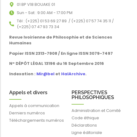
01 BP V18 BOUAKE 01
Sun - Sat : 9:00 AM - 17:00 PM
Tél : (+225) 01 53 69 27 89 / (+225) 07 57 74 35 11 /
(+225) 07 47 93 73 34
Revue Ivoirienne de Philosophie et de Sciences
Humaines
Papier ISSN 2313-7908 / En ligne ISSN 3079-7497
N° DÉPÔT LÉGAL 13196 du 16 Septembre 2016
Indexation :
Mir@bel
et
HalArchive
.
Appels et divers
PERSPECTIVES
PHILOSOPHIQUES
Appels à communication
Administration et Comité
Derniers numéros
Code éthique
Téléchargements numéros
Déclarations
Ligne éditoriale