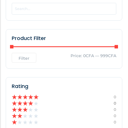
POPULAR THIS WEEK
No Posts Found!
Product Filter
EDITOR'S PICK
Price:
0CFA
—
999CFA
Filter
No Posts Found!
Rating
★
★
★
★
★
0
★
★
★
★
★
0
★
★
★
★
★
0
★
★
★
★
★
0
★
★
★
★
★
0