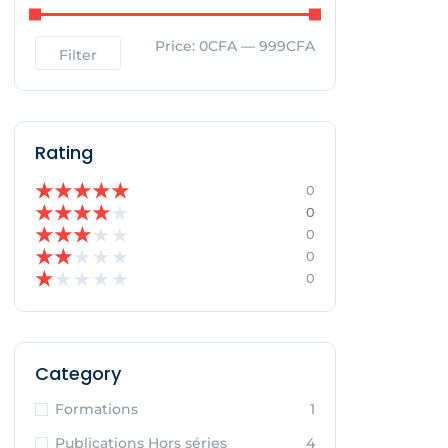
Price:
0CFA
—
999CFA
Filter
Rating
★
★
★
★
★
0
★
★
★
★
★
0
★
★
★
★
★
0
★
★
★
★
★
0
★
★
★
★
★
0
Category
Formations
1
Publications Hors séries
4