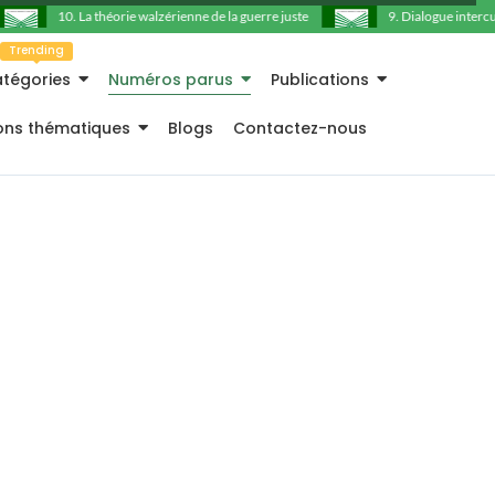
10. La théorie walzérienne de la guerre juste
9. Dialogue intercultu
Trending
tégories
Numéros parus
Publications
ions thématiques
Blogs
Contactez-nous